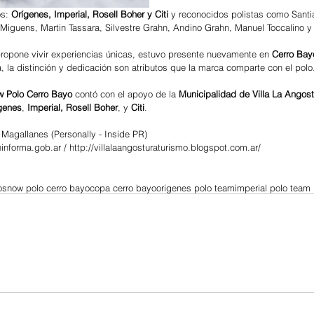
s: 
Orígenes, Imperial, Rosell Boher y Citi 
y reconocidos polistas como Santia
guens, Martin Tassara, Silvestre Grahn, Andino Grahn, Manuel Toccalino y 
propone vivir experiencias únicas, estuvo presente nuevamente en 
Cerro Bay
, la distinción y dedicación son atributos que la marca comparte con el polo
 Polo Cerro Bayo
 contó con el apoyo de la 
Municipalidad de Villa La Angost
genes
, 
Imperial, Rosell Boher
, y 
Citi
. 
 Magallanes (Personally - Inside PR)
nforma.gob.ar / http://villalaangosturaturismo.blogspot.com.ar/
o
snow polo cerro bayo
copa cerro bayo
origenes polo team
imperial polo team