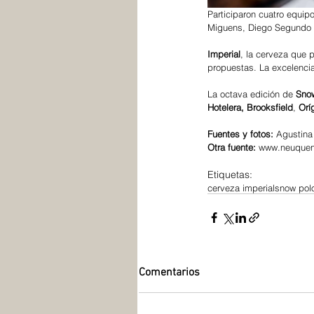
Participaron cuatro equipo
Miguens, Diego Segundo Mi
Imperial
, la cerveza que 
propuestas. La excelencia
La octava edición de 
Snow
Hotelera, Brooksfield
, 
Orí
Fuentes y fotos:
 Agustina
Otra fuente:
 www.neuqueni
Etiquetas:
cerveza imperial
snow pol
Comentarios