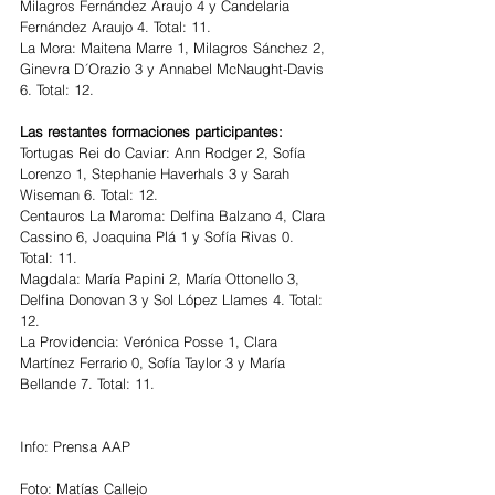
Milagros Fernández Araujo 4 y Candelaria 
Fernández Araujo 4. Total: 11.
La Mora: Maitena Marre 1, Milagros Sánchez 2, 
Ginevra D´Orazio 3 y Annabel McNaught-Davis 
6. Total: 12.
Las restantes formaciones participantes:
Tortugas Rei do Caviar: Ann Rodger 2, Sofía 
Lorenzo 1, Stephanie Haverhals 3 y Sarah 
Wiseman 6. Total: 12.
Centauros La Maroma: Delfina Balzano 4, Clara 
Cassino 6, Joaquina Plá 1 y Sofía Rivas 0. 
Total: 11.
Magdala: María Papini 2, María Ottonello 3, 
Delfina Donovan 3 y Sol López Llames 4. Total: 
12.
La Providencia: Verónica Posse 1, Clara 
Martínez Ferrario 0, Sofía Taylor 3 y María 
Bellande 7. Total: 11.
Info: Prensa AAP
Foto: Matías Callejo