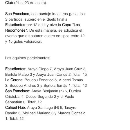
Club
 (21 al 23 de enero).
San Francisco
, con puntaje ideal tras ganar los 
3 partidos, superó en el duelo final a 
Estudiantes
 por 12 a 11 y alzó la 
Copa “Los 
Redomones”
. De esta manera, se adjudica el 
evento que disputaron cuatro equipos entre 12 
y 15 goles valoración.
Los equipos participantes:
Estudiantes:
 Araya Diego 7, Araya Juan Cruz 3, 
Bertola Mateo 3 y Araya Juan Carlos 2. Total: 15
La Corona
: Boudou Federico 5, Alberdi Tomás 
3, Boudou Andrés 3 y Bertola Tomás 1. Total: 12
San Francisco
: Araya Benjamín (h) 6, Durrieu 
Cristobal 4, Ducos Segundo 2 y di Paolo 
Sebastián 0. Total: 12
Cahuel Hue: 
Araya Santiago (H) 5, Tarayre 
Ramiro 3, Molinari Mariano 3 y Marcos Gonzalo 
1. Total: 12