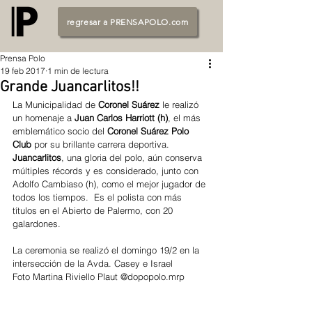
regresar a PRENSAPOLO.com
Prensa Polo
19 feb 2017
1 min de lectura
Grande Juancarlitos!!
La Municipalidad de 
Coronel Suárez
 le realizó 
un homenaje a 
Juan Carlos Harriott (h)
, el más 
emblemático socio del 
Coronel Suárez Polo 
Club 
por su brillante carrera deportiva.
Juancarlitos
, una gloria del polo, aún conserva 
múltiples récords y es considerado, junto con 
Adolfo Cambiaso (h), como el mejor jugador de 
todos los tiempos.  Es el polista con más 
títulos en el Abierto de Palermo, con 20 
galardones.
La ceremonia se realizó el domingo 19/2 en la 
intersección de la Avda. Casey e Israel
Foto Martina Riviello Plaut @dopopolo.mrp