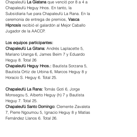
Chapaleufú 
La Giatana
 que venció por 8 a 4 a 
Chapaleufú Heguy Hnos. En tanto, la 
Subsidiaria fue para Chapaleufú La Rana. En la 
ceremonia de entrega de premios, 
Vasca 
Hipnosis
 recibió el galardón al Mejor Caballo 
Jugador de la AACCP.
Los equipos participantes:
Chapaleufú La Gitana:
 Andrés Laplacette 5, 
Mariano Uranga 6, James Beim 7 y Eduardo 
Heguy 8. Total 26
Chapaleufú Heguy Hnos.:
 Bautista Sorzana 5, 
Bautista Ortiz de Urbina 6, Marcos Heguy 8 y 
Horacio S. Heguy 6. Total 25.
Chapaleufú La Rana:
 Tomás Goti 6, Jorge 
Monsegou 5, Alberto Heguy (h) 7 y Bautista 
Heguy 7. Total 25.
Chapaleufú Santo Domingo: 
Clemente Zavaleta 
7, Pierre Ngoumou 5, Ignacio Heguy 8 y Matías 
Fernández Llanos 6. Total 26.