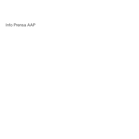
Info Prensa AAP
Foto de Instagram Vale Ibarra
Foto de Facebook AACCP
Ver todo
Entradas recientes