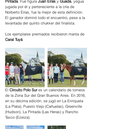
Pintada
. Fue figura 
Juan Eiras
 y 
Guada
, yegua 
jugada por él y perteneciente a la cría de 
Norberto Eiras, fue la mejor de esta definición. 
El ganador dominó todo el encuentro, pese a la 
levantada del quinto chukker del finalista.
Los ejemplares premiados recibieron manta de 
Caraí Tuyá
.
El 
Circuito Polo Sur
 es un calendario de torneos 
de la Zona Sur del Gran Buenos Aires. En 2016, 
en su décima edición, se jugó en La Enriqueta 
(La Plata), Puesto Viejo (Cañuelas), Greenville 
(Hudson), La Pintada (Las Heras) y Rancho 
Taxco (Ezeiza).  