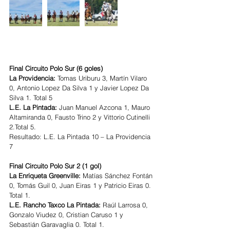
Final Circuito Polo Sur (6 goles)
La Providencia:
 Tomas Uriburu 3, Martín Vilaro 
0, Antonio Lopez Da Silva 1 y Javier Lopez Da 
Silva 1. Total 5
L.E. La Pintada:
 Juan Manuel Azcona 1, Mauro 
Altamiranda 0, Fausto Trino 2 y Vittorio Cutinelli 
2.Total 5. 
Resultado: L.E. La Pintada 10 – La Providencia 
7 
Final Circuito Polo Sur 2 (1 gol)
La Enriqueta Greenville:
 Matías Sánchez Fontán 
0, Tomás Guil 0, Juan Eiras 1 y Patricio Eiras 0. 
Total 1. 
L.E. Rancho Taxco La Pintada: 
Raúl Larrosa 0, 
Gonzalo Viudez 0, Cristian Caruso 1 y 
Sebastián Garavaglia 0. Total 1. 