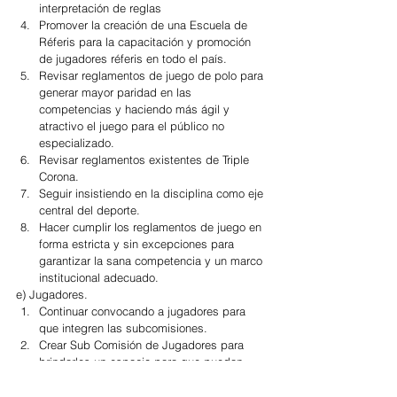
interpretación de reglas  
Promover la creación de una Escuela de 
Réferis para la capacitación y promoción 
de jugadores réferis en todo el país.  
Revisar reglamentos de juego de polo para 
generar mayor paridad en las 
competencias y haciendo más ágil y 
atractivo el juego para el público no 
especializado.  
Revisar reglamentos existentes de Triple 
Corona.  
Seguir insistiendo en la disciplina como eje 
central del deporte.  
Hacer cumplir los reglamentos de juego en 
forma estricta y sin excepciones para 
garantizar la sana competencia y un marco 
institucional adecuado.   
e) Jugadores. 
Continuar convocando a jugadores para 
que integren las subcomisiones.    
Crear Sub Comisión de Jugadores para 
brindarles un espacio para que puedan 
debatir y plantear su problemática, 
necesidades y soluciones.  