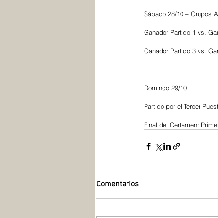
Sábado 28/10 – Grupos A
Ganador Partido 1 vs. Gan
Ganador Partido 3 vs. Gan
Domingo 29/10
Partido por el Tercer Pu
Final del Certamen: Prim
Comentarios