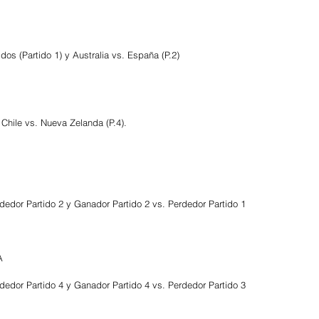
dos (Partido 1) y Australia vs. España (P.2)
y Chile vs. Nueva Zelanda (P.4).
dedor Partido 2 y Ganador Partido 2 vs. Perdedor Partido 1
A
dedor Partido 4 y Ganador Partido 4 vs. Perdedor Partido 3