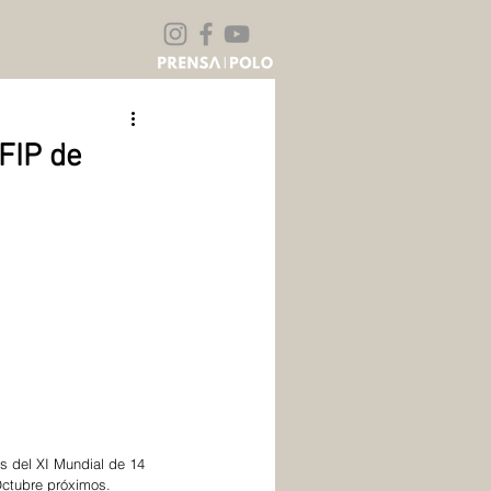
FIP de
os del XI Mundial de 14 
 Octubre próximos.