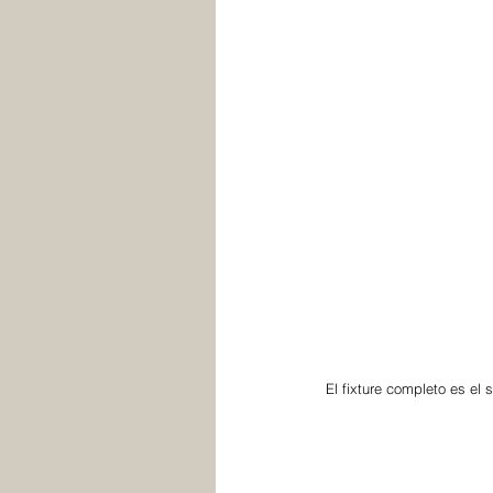
El fixture completo es el s