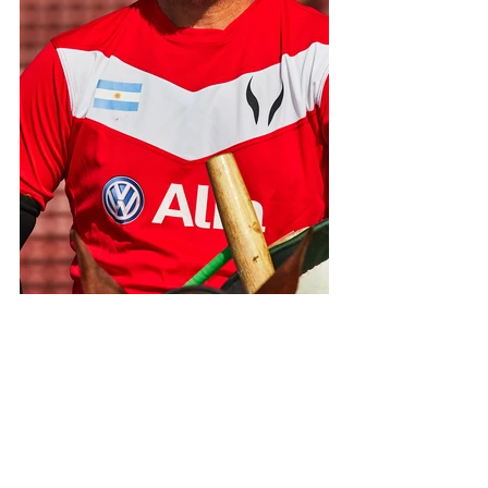
La jornada resultó propicia para difundir las 
ventajas comparativas del distrito en materia 
industrial, educativa, turística y las próximas 
fiestas de la Picada y la Cerveza Artesanal en 
Uribelarrea y Expo Cañuelas con su fiesta 
Provincial del Dulce de Leche. Miles de 
personas se acercaron al foodtruck de la 
Municipalidad a degustar productos como los 