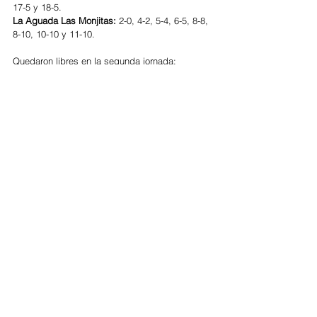
17-5 y 18-5.
La Aguada Las Monjitas: 
2-0, 4-2, 5-4, 6-5, 8-8, 
8-10, 10-10 y 11-10.
Quedaron libres en la segunda jornada: 
Chapaleufú y La Esquina LM Navarro Correas.
FECHA 
#1
El certamen se puso en marcha el viernes 6/10, 
en cuatro sedes (Jockey Club en San Isidro; La 
Dolfina en Cañuelas; La Ensenada en Luján; y 
en el Hurlingham Club).
La 
124° versión del Campeonato del 
Hurlingham Club
, por 
The Ayrshire Cup 
tuvo los 
siguientes resultados en su apertura:
Zona A
En Jockey Club (San Isidro), 
La Aguada Las 
Monjitas 12, La Esquina LM Navarro Correas 7
; 
La Aguada:  2-2, 3-3, 5-4, 6-5, 7-5, 9-6 y 12-7.