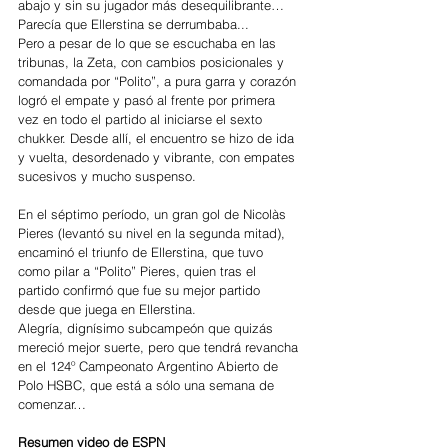
abajo y sin su jugador más desequilibrante… 
Parecía que Ellerstina se derrumbaba...  
Pero a pesar de lo que se escuchaba en las 
tribunas, la Zeta, con cambios posicionales y 
comandada por “Polito”, a pura garra y corazón 
logró el empate y pasó al frente por primera 
vez en todo el partido al iniciarse el sexto 
chukker. Desde allí, el encuentro se hizo de ida 
y vuelta, desordenado y vibrante, con empates 
sucesivos y mucho suspenso.
En el séptimo período, un gran gol de Nicolàs 
Pieres (levantó su nivel en la segunda mitad), 
encaminó el triunfo de Ellerstina, que tuvo 
como pilar a “Polito” Pieres, quien tras el 
partido confirmó que fue su mejor partido 
desde que juega en Ellerstina.
Alegría, dignísimo subcampeón que quizás 
mereció mejor suerte, pero que tendrá revancha 
en el 124º Campeonato Argentino Abierto de 
Polo HSBC, que está a sólo una semana de 
comenzar…
Resumen video de ESPN