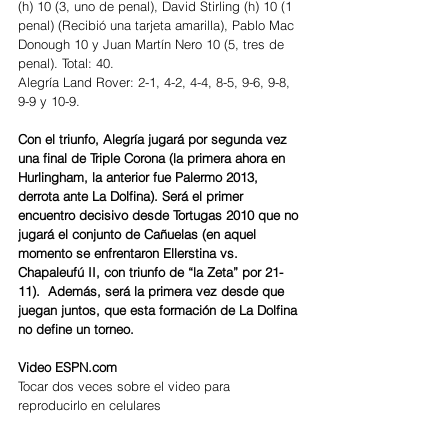
(h) 10 (3, uno de penal), David Stirling (h) 10 (1 
penal) (Recibió una tarjeta amarilla), Pablo Mac 
Donough 10 y Juan Martín Nero 10 (5, tres de 
penal). Total: 40.
Alegría Land Rover: 2-1, 4-2, 4-4, 8-5, 9-6, 9-8, 
9-9 y 10-9.
Con el triunfo, Alegría jugará por segunda vez 
una final de Triple Corona (la primera ahora en 
Hurlingham, la anterior fue Palermo 2013, 
derrota ante La Dolfina). Será el primer 
encuentro decisivo desde Tortugas 2010 que no 
jugará el conjunto de Cañuelas (en aquel 
momento se enfrentaron Ellerstina vs. 
Chapaleufú II, con triunfo de “la Zeta” por 21-
11).  Además, será la primera vez desde que 
juegan juntos, que esta formación de La Dolfina 
no define un torneo.
Video ESPN.com
Tocar dos veces sobre el video para 
reproducirlo en celulares