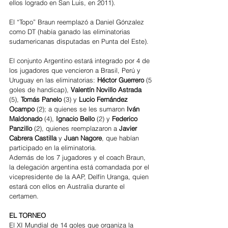
ellos logrado en San Luis, en 2011).
El “Topo” Braun reemplazó a Daniel Gónzalez 
como DT (había ganado las eliminatorias 
sudamericanas disputadas en Punta del Este).
El conjunto Argentino estará integrado por 4 de 
los jugadores que vencieron a Brasil, Perú y 
Uruguay en las eliminatorias: 
Héctor Guerrero 
(5 
goles de handicap), 
Valentín Novillo Astrada
(5), 
Tomás Panelo
 (3) y 
Lucio Fernández 
Ocampo
 (2); a quienes se les sumaron
 Iván 
Maldonado 
(4), 
Ignacio Bello 
(2) y 
Federico 
Panzillo
 (2), quienes reemplazaron a 
Javier 
Cabrera Castilla 
y 
Juan Nagore
, que habían 
participado en la eliminatoria.
Además de los 7 jugadores y el coach Braun, 
la delegación argentina está comandada por el 
vicepresidente de la AAP, Delfín Uranga, quien 
estará con ellos en Australia durante el 
certamen.
EL TORNEO
El XI Mundial de 14 goles que organiza la 