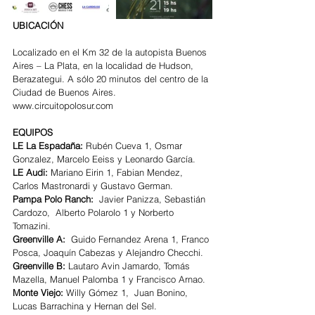
UBICACIÓN
Localizado en el Km 32 de la autopista Buenos 
Aires – La Plata, en la localidad de Hudson, 
Berazategui. A sólo 20 minutos del centro de la 
Ciudad de Buenos Aires. 
www.circuitopolosur.com
EQUIPOS
LE La Espadaña: 
Rubén Cueva 1, Osmar 
Gonzalez, Marcelo Eeiss y Leonardo García.
LE Audi: 
Mariano Eirin 1, Fabian Mendez, 
Carlos Mastronardi y Gustavo German.
Pampa Polo Ranch: 
 Javier Panizza, Sebastián 
Cardozo,  Alberto Polarolo 1 y Norberto 
Tomazini.
Greenville A:
  Guido Fernandez Arena 1, Franco 
Posca, Joaquín Cabezas y Alejandro Checchi.
Greenville B:
 Lautaro Avin Jamardo, Tomás 
Mazella, Manuel Palomba 1 y Francisco Arnao.
Monte Viejo: 
Willy Gómez 1,  Juan Bonino, 
Lucas Barrachina y Hernan del Sel.