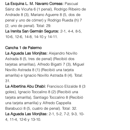
La Esquina L. M. Navarro Correas: 
Pascual 
Sáinz de Vicuña 6 (1 penal), Rodrigo Ribeiro de 
Andrade 8 (3), Mariano Aguerre 8 (5, dos de 
penal y uno de córner) y Rodrigo Rueda (h) 7 
(2, uno de penal). Total: 29.
La Irenita San Germán Seguros: 
2-1, 4-4, 8-5, 
10-6, 12-6, 14-8, 14-10 y 14-11.
Cancha 1 de Palermo
La Aguada Las Monjitas:
 Alejandro Novillo 
Astrada 8 (5, tres de penal) (Recibió dos 
tarjetas amarillas), Alfredo Bigatti 7 (3), Miguel 
Novillo Astrada 8 (1) (Recibió una tarjeta 
amarilla) e Ignacio Novillo Astrada 8 (4). Total: 
31.
La Albertina Abu Dhabi:
 Francisco Elizalde 8 (3 
goles), Ignacio Toccalino 8 (2) (Recibió una 
tarjeta amarilla), Santiago Toccalino 8 (Recibió 
una tarjeta amarilla) y Alfredo Cappella 
Barabucci 8 (5, cuatro de penal). Total: 32.
La Aguada Las Monjitas: 
2-1, 5-2, 7-2, 9-3, 10-
4, 11-4, 12-6 y 13-10.