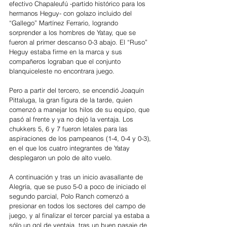
efectivo Chapaleufú -partido histórico para los 
hermanos Heguy- con golazo incluido del 
“Gallego” Martínez Ferrario, logrando 
sorprender a los hombres de Yatay, que se 
fueron al primer descanso 0-3 abajo. El “Ruso” 
Heguy estaba firme en la marca y sus 
compañeros lograban que el conjunto 
blanquiceleste no encontrara juego.
Pero a partir del tercero, se encendió Joaquín 
Pittaluga, la gran figura de la tarde, quien 
comenzó a manejar los hilos de su equipo, que 
pasó al frente y ya no dejó la ventaja. Los 
chukkers 5, 6 y 7 fueron letales para las 
aspiraciones de los pampeanos (1-4, 0-4 y 0-3), 
en el que los cuatro integrantes de Yatay 
desplegaron un polo de alto vuelo.
A continuación y tras un inicio avasallante de 
Alegría, que se puso 5-0 a poco de iniciado el 
segundo parcial, Polo Ranch comenzó a 
presionar en todos los sectores del campo de 
juego, y al finalizar el tercer parcial ya estaba a 
sólo un gol de ventaja, tras un buen pasaje de 