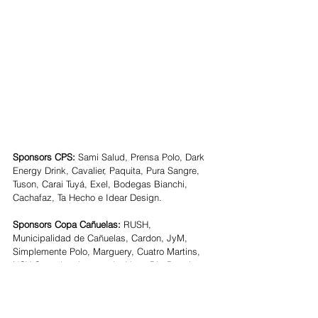
Sponsors CPS: 
Sami Salud, Prensa Polo, Dark 
Energy Drink, Cavalier, Paquita, Pura Sangre, 
Tuson, Carai Tuyá, Exel, Bodegas Bianchi, 
Cachafaz, Ta Hecho e Idear Design.  
Sponsors Copa Cañuelas: 
RUSH, 
Municipalidad de Cañuelas, Cardon, JyM, 
Simplemente Polo, Marguery, Cuatro Martins, 
NCY Cañuelas, Legacy, La Vete, Big Box, La 
Colomba, Outlet de Bebidas, Giribet, Fierro, 
Agroventas, El Taquero, Margarita Bonilla.