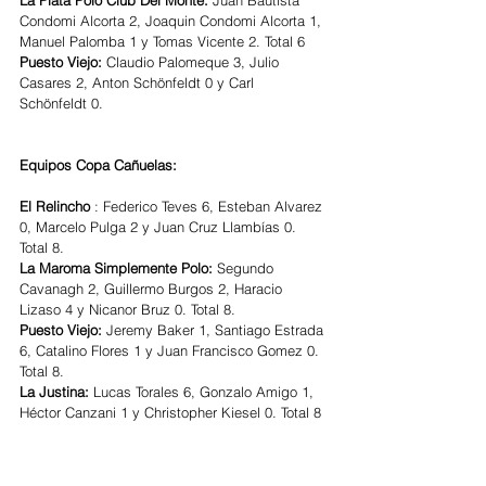
Condomi Alcorta 2, Joaquin Condomi Alcorta 1, 
Manuel Palomba 1 y Tomas Vicente 2. Total 6
Puesto Viejo: 
Claudio Palomeque 3, Julio 
Casares 2, Anton Schönfeldt 0 y Carl 
Schönfeldt 0.
Equipos Copa Cañuelas:
El Relincho
 : Federico Teves 6, Esteban Alvarez 
0, Marcelo Pulga 2 y Juan Cruz Llambías 0. 
Total 8.
La Maroma Simplemente Polo:
 Segundo 
Cavanagh 2, Guillermo Burgos 2, Haracio 
Lizaso 4 y Nicanor Bruz 0. Total 8.
Puesto Viejo:
 Jeremy Baker 1, Santiago Estrada 
6, Catalino Flores 1 y Juan Francisco Gomez 0. 
Total 8.
La Justina: 
Lucas Torales 6, Gonzalo Amigo 1, 
Héctor Canzani 1 y Christopher Kiesel 0. Total 8