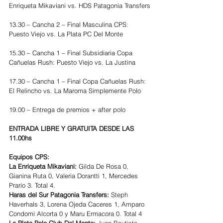
Enriqueta Mikaviani vs. HDS Patagonia Transfers
13.30 – Cancha 2 – Final Masculina CPS: 
Puesto Viejo vs. La Plata PC Del Monte
15.30 – Cancha 1 – Final Subsidiaria Copa 
Cañuelas Rush: Puesto Viejo vs. La Justina
17.30 – Cancha 1 – Final Copa Cañuelas Rush: 
El Relincho vs. La Maroma Simplemente Polo
19.00 – Entrega de premios + after polo
ENTRADA LIBRE Y GRATUITA DESDE LAS 
11.00hs
Equipos CPS:
La Enriqueta Mikaviani: 
Gilda De Rosa 0, 
Gianina Ruta 0, Valeria Dorantti 1, Mercedes 
Prario 3. Total 4.
Haras del Sur Patagonia Transfers: 
Steph 
Haverhals 3, Lorena Ojeda Caceres 1, Amparo 
Condomi Alcorta 0 y Maru Ermacora 0. Total 4
La Plata Polo Club Del Monte: 
Juan Bautista 