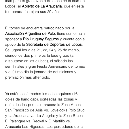
listo para el gran evento de otoño en el club de 
Lobos: el 
Abierto de La Araucaria
, que en esta 
temporada festejará sus 20 años.
El torneo se encuentra patrocinado por la 
Asociación Argentina de Polo,
 tiene como main 
sponsor a 
Rio Uruguay Seguros 
y cuenta con el 
apoyo de la 
Secretaría de Deportes de Lobos
. 
Se jugará los días 21, 22, 24 y 25 de marzo, 
siendo los dos primeros la fase grupo (a 
disputarse en los clubes), el sábado las 
semifinales y gran Fiesta Aniversario del torneo 
y el último día la jornada de definiciones y 
premiación más after polo.
Ya están confirmados los ocho equipos (16 
goles de hándicap), sorteadas las zonas y 
definidos los primeros cruces: la Zona A con 
San Francisco de Asis vs. Lovelocks Polo Stud 
y La Araucaria vs. La Alegría; y la Zona B con 
El Palenque vs. Recval y El Martillo vs. 
Araucaria Las Higueras. Los perdedores de la 