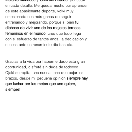
en cada detalle. Me queda mucho por aprender 
de este apasionante deporte, volví muy 
emocionada con más ganas de seguir 
entrenando y mejorando, porque si bien 
fui 
dichosa de vivir uno de los mejores torneos 
femeninos en el mundo
; creo que todo llega 
con el esfuerzo de tantos años, la dedicación y 
el constante entrenamiento día tras día. 
Gracias a la vida por haberme dado esta gran 
oportunidad, disfruté sin duda de todoooo. 
Ojalá se repita, uno nunca tiene que bajar los 
brazos, desde mi pequeña opinión 
siempre hay 
que luchar por las metas que uno quiere, 
siempre!
Gracias a 
Prensa Polo 
por darme este espacio 
y dejarme contarles mi gran viaje; y por 
supuesto gracias a ustedes por permitirme 
compartir mi felicidad plena.
Iara Reynoso, marzo 2018.