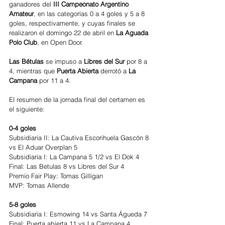
ganadores del 
III Campeonato Argentino 
Amateur
, en las categorías 0 a 4 goles y 5 a 8 
goles, respectivamente, y cuyas finales se 
realizaron el domingo 22 de abril en 
La Aguada 
Polo Club
, en Open Door.
Las Bétulas 
se impuso a 
Libres del Sur
 por 8 a 
4, mientras que 
Puerta Abierta
 derrotó a 
La 
Campana
 por 11 a 4.
El resumen de la jornada final del certamen es 
el siguiente:
0-4 goles
Subsidiaria II: La Cautiva Escorihuela Gascón 8 
vs El Aduar Overplan 5
Subsidiaria I: La Campana 5 1/2 vs El Dok 4
Final: Las Betulas 8 vs Libres del Sur 4
Premio Fair Play: Tomas Gilligan
MVP: Tomas Allende
5-8 goles
Subsidiaria I: Esmowing 14 vs Santa Águeda 7
Final: Puerta abierta 11 vs La Campana 4