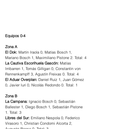
Equipos 0-4
Zona A
El Dok:
 Martín Iraola 0, Matías Bosch 1, 
Mariano Bosch 1, Maximiliano Pistone 2. Total: 4
La Cautiva Escorihuela Gascón:
 Matías 
Irribarren 1, Tomás Gilligan 0, Constantin von 
Rennenkampff 3, Agustín Freixas 0. Total: 4
El Aduar Overplan:
 Daniel Ruiz 1, Juan Gómez 
0, Javier Iuri 0, Nicolás Redondo 0. Total: 1
Zona B
La Campana:
 Ignacio Bosch 0, Sebastián 
Ballester 1, Diego Bosch 1, Sebastián Pistone 
1. Total: 3
Libres del Sur:
 Emiliano Nespola 0, Federico 
Virasoro 1, Christian Condomi Alcorta 2, 
Augusto Reese 0. Total: 3