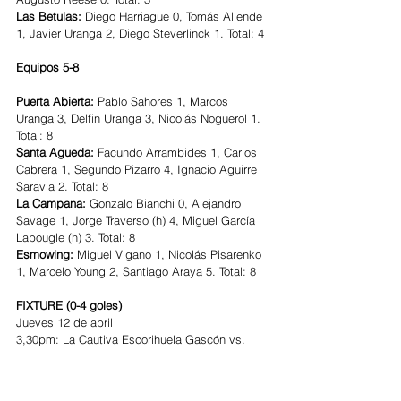
Las Betulas:
 Diego Harriague 0, Tomás Allende 
1, Javier Uranga 2, Diego Steverlinck 1. Total: 4
Equipos 5-8
Puerta Abierta: 
Pablo Sahores 1, Marcos 
Uranga 3, Delfin Uranga 3, Nicolás Noguerol 1. 
Total: 8
Santa Agueda:
 Facundo Arrambides 1, Carlos 
Cabrera 1, Segundo Pizarro 4, Ignacio Aguirre 
Saravia 2. Total: 8
La Campana: 
Gonzalo Bianchi 0, Alejandro 
Savage 1, Jorge Traverso (h) 4, Miguel García 
Labougle (h) 3. Total: 8
Esmowing:
 Miguel Vigano 1, Nicolás Pisarenko 
1, Marcelo Young 2, Santiago Araya 5. Total: 8
FIXTURE (0-4 goles)
Jueves 12 de abril
3,30pm: La Cautiva Escorihuela Gascón vs. 
Libres del Sur
4,30pm: El Dok vs. La Campana