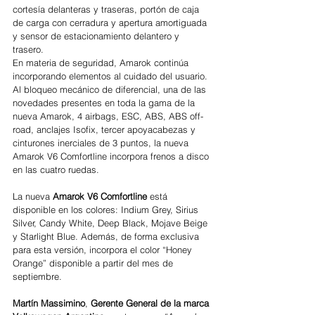
cortesía delanteras y traseras, portón de caja 
de carga con cerradura y apertura amortiguada 
y sensor de estacionamiento delantero y 
trasero.
En materia de seguridad, Amarok continúa 
incorporando elementos al cuidado del usuario. 
Al bloqueo mecánico de diferencial, una de las 
novedades presentes en toda la gama de la 
nueva Amarok, 4 airbags, ESC, ABS, ABS off-
road, anclajes Isofix, tercer apoyacabezas y 
cinturones inerciales de 3 puntos, la nueva 
Amarok V6 Comfortline incorpora frenos a disco 
en las cuatro ruedas.
La nueva 
Amarok V6 Comfortline
 está 
disponible en los colores: Indium Grey, Sirius 
Silver, Candy White, Deep Black, Mojave Beige 
y Starlight Blue. Además, de forma exclusiva 
para esta versión, incorpora el color “Honey 
Orange” disponible a partir del mes de 
septiembre.
Martín Massimino
, 
Gerente General de la marca 