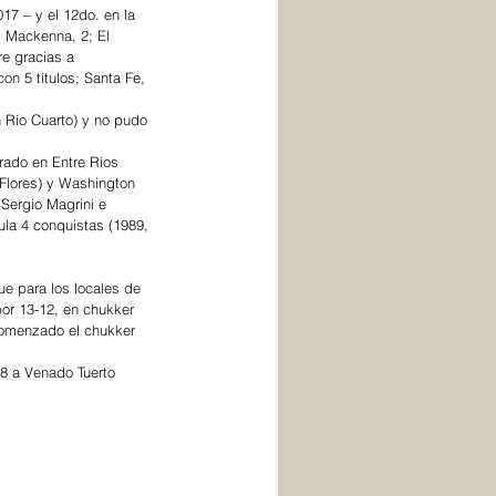
17 – y el 12do. en la 
. Mackenna, 2; El 
e gracias a 
n 5 títulos; Santa Fe, 
n Río Cuarto) y no pudo 
grado en Entre Ríos 
Flores) y Washington 
 Sergio Magrini e 
ula 4 conquistas (1989, 
ue para los locales de 
or 13-12, en chukker 
comenzado el chukker 
-8 a Venado Tuerto 