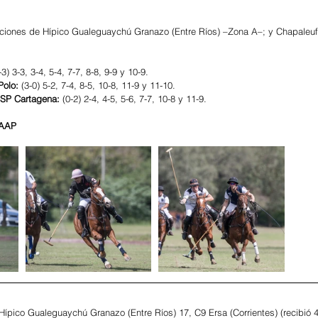
aciones de Hípico Gualeguaychú Granazo (Entre Ríos) –Zona A–; y Chapaleuf
-3) 3-3, 3-4, 5-4, 7-7, 8-8, 9-9 y 10-9.
olo: 
(3-0) 5-2, 7-4, 8-5, 10-8, 11-9 y 11-10.
 SP Cartagena:
 (0-2) 2-4, 4-5, 5-6, 7-7, 10-8 y 11-9.
 AAP
pico Gualeguaychú Granazo (Entre Ríos) 17, C9 Ersa (Corrientes) (recibió 4