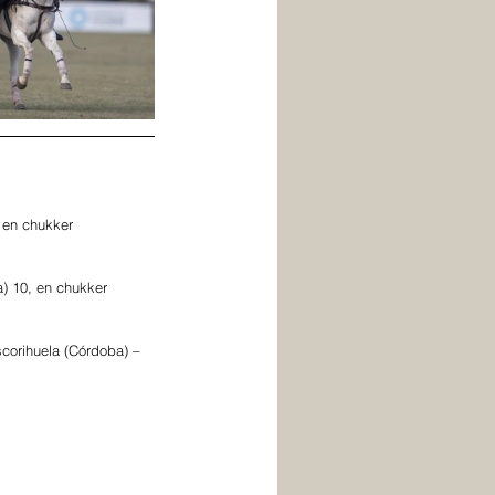
 en chukker 
) 10, en chukker 
corihuela (Córdoba) –