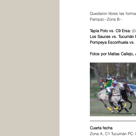
Quedaron libres las form
Pampa) –Zona B–.
Tapia Polo vs. C9 Ersa: 
(0
Los Sauces vs. Tucumán P
Pompeya Escorihuela vs.
Fotos por Matías Callejo,
Cuarta fecha
Zona A, C1 Tucumán PC: Hí