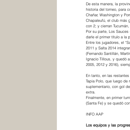
De esta manera, la provin
historia del torneo, para 
Chañar, Washington y Pom
Chapaleufú, el club más g
con 2; y cierran Tucumán, 
Por su parte, Los Sauces 
darle el primer título a la
Entre los jugadores, el “S
2011 y Salta 2014 integra
(Fernando Santillán, Martí
Ignacio Tillous, y quedó 
2005, 2012 y 2016), siemp
En tanto, en las restante
Tapia Polo, que luego de 
suplementario, con gol de
extra.
Finalmente, en primer tur
(Santa Fe) y se quedó co
INFO AAP
Los equipos y las progres