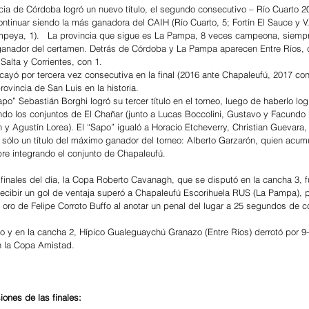
cia de Córdoba logró un nuevo título, el segundo consecutivo – Río Cuarto 20
continuar siendo la más ganadora del CAIH (Río Cuarto, 5; Fortín El Sauce y V
peya, 1).   La provincia que sigue es La Pampa, 8 veces campeona, siempr
anador del certamen. Detrás de Córdoba y La Pampa aparecen Entre Ríos, co
Salta y Corrientes, con 1.
cayó por tercera vez consecutiva en la final (2016 ante Chapaleufú, 2017 co
 provincia de San Luis en la historia.
apo” Sebastián Borghi logró su tercer título en el torneo, luego de haberlo lo
ndo los conjuntos de El Chañar (junto a Lucas Boccolini, Gustavo y Facundo 
n y Agustín Lorea). El “Sapo” igualó a Horacio Etcheverry, Christian Guevara,
a sólo un título del máximo ganador del torneo: Alberto Garzarón, quien acum
re integrando el conjunto de Chapaleufú.
s finales del día, la Copa Roberto Cavanagh, que se disputó en la cancha 3, f
recibir un gol de ventaja superó a Chapaleufú Escorihuela RUS (La Pampa), p
 oro de Felipe Corroto Buffo al anotar un penal del lugar a 25 segundos de 
no y en la cancha 2, Hípico Gualeguaychú Granazo (Entre Ríos) derrotó por 9
n la Copa Amistad.
iones de las finales: