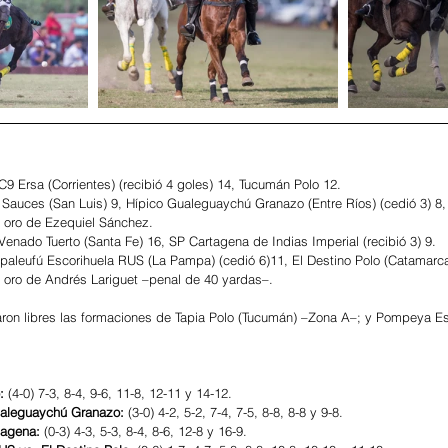
9 Ersa (Corrientes) (recibió 4 goles) 14, Tucumán Polo 12.
 Sauces (San Luis) 9, Hípico Gualeguaychú Granazo (Entre Ríos) (cedió 3) 8,
e oro de Ezequiel Sánchez.
enado Tuerto (Santa Fe) 16, SP Cartagena de Indias Imperial (recibió 3) 9.
paleufú Escorihuela RUS (La Pampa) (cedió 6)11, El Destino Polo (Catamarca
 oro de Andrés Lariguet –penal de 40 yardas–.
aron libres las formaciones de Tapia Polo (Tucumán) –Zona A–; y Pompeya Es
:
 (4-0) 7-3, 8-4, 9-6, 11-8, 12-11 y 14-12.
ualeguaychú Granazo: 
(3-0) 4-2, 5-2, 7-4, 7-5, 8-8, 8-8 y 9-8.
tagena:
 (0-3) 4-3, 5-3, 8-4, 8-6, 12-8 y 16-9.