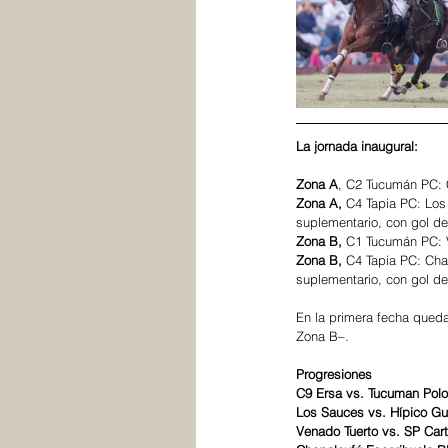
La jornada inaugural:
Zona A
, C2 Tucumán PC: C
Zona A,
 C4 Tapia PC: Los
suplementario, con gol d
Zona B,
 C1 Tucumán PC: V
Zona B,
 C4 Tapia PC: Cha
suplementario, con gol de
En la primera fecha qued
Zona B–. 
Progresiones 
C9 Ersa vs. Tucuman Polo
Los Sauces vs. Hípico G
Venado Tuerto vs. SP Car