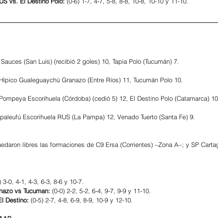
S vs. El Destino Polo: 
(0-6) 1-7, 4-7, 5-8, 8-8, 10-8, 10-10 y 11-10.
Sauces (San Luis) (recibió 2 goles) 10, Tapia Polo (Tucumán) 7.
ípico Gualeguaychú Granazo (Entre Ríos) 11, Tucumán Polo 10.
ompeya Escorihuela (Córdoba) (cedió 5) 12, El Destino Polo (Catamarca) 10
paleufú Escorihuela RUS (La Pampa) 12, Venado Tuerto (Santa Fe) 9.
daron libres las formaciones de C9 Ersa (Corrientes) –Zona A–; y SP Cartag
) 3-0, 4-1, 4-3, 6-3, 8-6 y 10-7.
nazo vs Tucuman:
 (0-0) 2-2, 5-2, 6-4, 9-7, 9-9 y 11-10.
l Destino:
 (0-5) 2-7, 4-8, 6-9, 8-9, 10-9 y 12-10. 