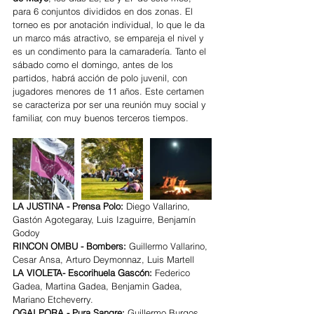
para 6 conjuntos divididos en dos zonas. El 
torneo es por anotación individual, lo que le da 
un marco más atractivo, se empareja el nivel y 
es un condimento para la camaradería. Tanto el 
sábado como el domingo, antes de los 
partidos, habrá acción de polo juvenil, con 
jugadores menores de 11 años. Este certamen 
se caracteriza por ser una reunión muy social y 
familiar, con muy buenos terceros tiempos.  
LA JUSTINA - Prensa Polo: 
Diego Vallarino, 
Gastón Agotegaray, Luis Izaguirre, Benjamín 
Godoy
RINCON OMBU - Bombers: 
Guillermo Vallarino, 
Cesar Ansa, Arturo Deymonnaz, Luis Martell
LA VIOLETA- Escorihuela Gascón: 
Federico 
Gadea, Martina Gadea, Benjamin Gadea, 
Mariano Etcheverry.
OGAI PORA - Pura Sangre: 
Guillermo Burgos, 