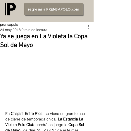
regresar a PRENSAPOLO.com
prensapolo
24 may 2018
2 min de lectura
Ya se juega en La Violeta la Copa
Sol de Mayo
En 
Chajarí
, 
Entre Ríos
, se viene un gran torneo 
de cierre de temporada chica. 
La Estancia La 
Violeta Polo Club 
pondrá en juego la 
Copa Sol 
de Mayo
, los días 25, 26 y 27 de este mes, 