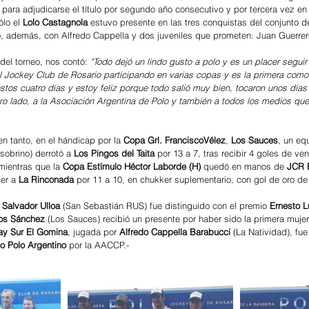
3 para adjudicarse el título por segundo año consecutivo y por tercera vez en
lo el 
Lolo Castagnola
 estuvo presente en las tres conquistas del conjunto d
ó, además, con Alfredo Cappella y dos juveniles que prometen: Juan Guerrer
del torneo, nos contó: 
"Todo dejó un lindo gusto a polo y es un placer seguir
 Jockey Club de Rosario participando en varias copas y es la primera como
os cuatro días y estoy feliz porque todo salió muy bien, tocaron unos días 
tro lado, a la Asociación Argentina de Polo y también a todos los medios qu
en tanto, en el hándicap por la 
Copa Grl. FranciscoVélez
, 
Los Sauces
, un eq
 sobrino) derrotó a 
Los Pingos del Taita
 por 13 a 7, tras recibir 4 goles de ve
mientras que la 
Copa Estímulo Héctor Laborde (H)
 quedó en manos de 
JCR 
er a 
La Rinconada
 por 11 a 10, en chukker suplementario, con gol de oro de
 
Salvador Ulloa
 (San Sebastián RUS) fue distinguido con el premio 
Ernesto Lu
os Sánchez 
(Los Sauces) recibió un presente por haber sido la primera mujer
ay Sur El Gomina
, jugada por 
Alfredo Cappella Barabucci
 (La Natividad), fu
o Polo Argentino
 por la AACCP.-