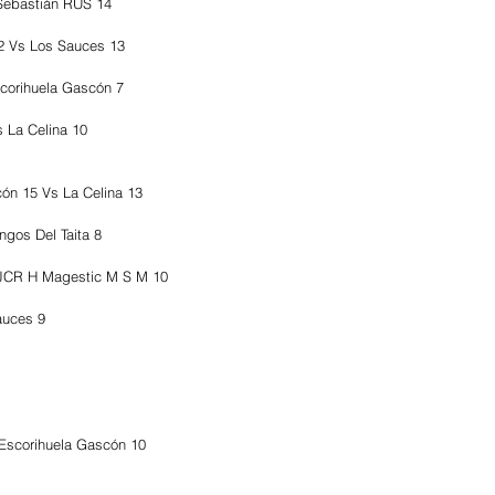
Sebastián RUS 14
2 Vs Los Sauces 13
corihuela Gascón 7
s La Celina 10
 15 Vs La Celina 13
ngos Del Taita 8
JCR H Magestic M S M 10
auces 9
Escorihuela Gascón 10 