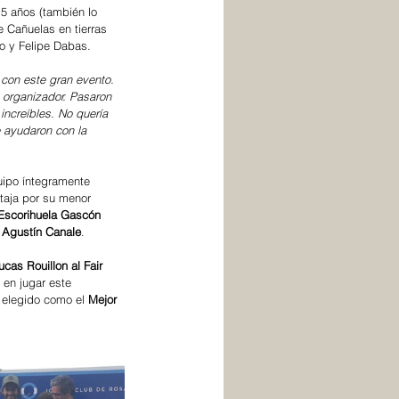
 5 años (también lo 
e Cañuelas en tierras 
o y Felipe Dabas.
 con este gran evento. 
 organizador. Pasaron 
increíbles. No quería 
e ayudaron con la 
uipo íntegramente 
ntaja por su menor 
Escorihuela Gascón
 
Agustín Canale
.
cas Rouillon al Fair 
 en jugar este 
e elegido como el 
Mejor 