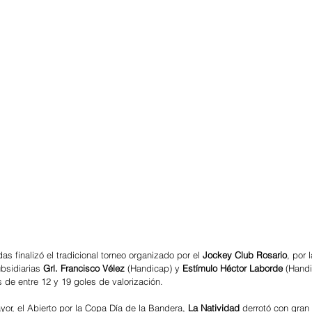
as finalizó el tradicional torneo organizado por el 
Jockey Club Rosario
, por l
ubsidiarias 
Grl. Francisco Vélez 
(Handicap) y 
Estímulo Héctor Laborde
 (Handi
s de entre 12 y 19 goles de valorización.
ayor, el Abierto por la Copa Día de la Bandera, 
La Natividad 
derrotó con gran 