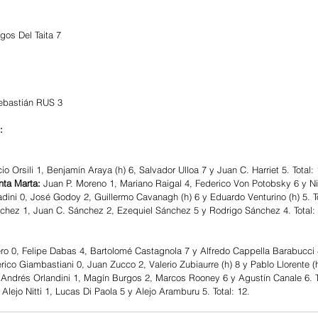
gos Del Taita 7
ebastián RUS 3 
:
io Orsili 1, Benjamín Araya (h) 6, Salvador Ulloa 7 y Juan C. Harriet 5. Total: 
nta Marta: 
Juan P. Moreno 1, Mariano Raigal 4, Federico Von Potobsky 6 y Nico
adini 0, José Godoy 2, Guillermo Cavanagh (h) 6 y Eduardo Venturino (h) 5. To
chez 1, Juan C. Sánchez 2, Ezequiel Sánchez 5 y Rodrigo Sánchez 4. Total: 
ro 0, Felipe Dabas 4, Bartolomé Castagnola 7 y Alfredo Cappella Barabucci 8
rico Giambastiani 0, Juan Zucco 2, Valerio Zubiaurre (h) 8 y Pablo Llorente (h)
 Andrés Orlandini 1, Magín Burgos 2, Marcos Rooney 6 y Agustín Canale 6. To
 Alejo Nitti 1, Lucas Di Paola 5 y Alejo Aramburu 5. Total: 12.