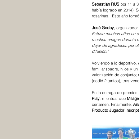
Sebastián RUS
 por 11 a 
había logrado en 2014). Só
rosarinas.  Este año form
José Godoy
, organizador 
Estuve muchos años en el
muchos amigos durante est
dejar de agradecer, por o
difusión."
Volviendo a lo deportivo, 
familiar (padre, hijos y un
valorización de conjunto; 
(cedió 2 tantos), tras venc
En la entrega de premios,
Play
, mientras que 
Milagr
certamen. Finalmente, 
An
Producto Jugador Inscript