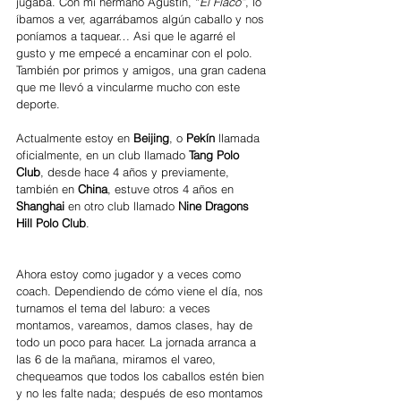
jugaba. Con mi hermano Agustín, “
El Flaco”
, lo 
íbamos a ver, agarrábamos algún caballo y nos 
poníamos a taquear… Asi que le agarré el 
gusto y me empecé a encaminar con el polo. 
También por primos y amigos, una gran cadena 
que me llevó a vincularme mucho con este 
deporte.
Actualmente estoy en 
Beijing
, o 
Pekín
 llamada 
oficialmente, en un club llamado 
Tang Polo 
Club
, desde hace 4 años y previamente, 
también en 
China
, estuve otros 4 años en 
Shanghai 
en otro club llamado 
Nine Dragons 
Hill Polo Club
.
Ahora estoy como jugador y a veces como 
coach. Dependiendo de cómo viene el día, nos 
turnamos el tema del laburo: a veces 
montamos, vareamos, damos clases, hay de 
todo un poco para hacer. La jornada arranca a 
las 6 de la mañana, miramos el vareo, 
chequeamos que todos los caballos estén bien 
y no les falte nada; después de eso montamos 