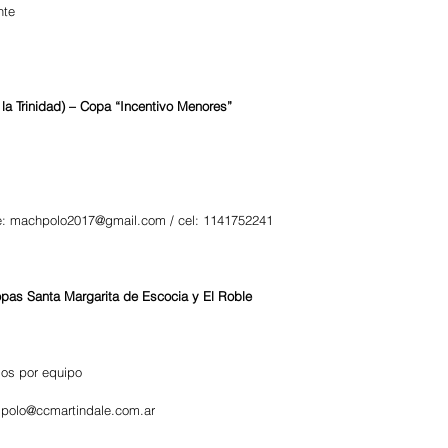
nte
a Trinidad) – Copa “Incentivo Menores” 
e: machpolo2017@gmail.com / cel: 1141752241
opas Santa Margarita de Escocia y El Roble 
dos por equipo
 polo@ccmartindale.com.ar