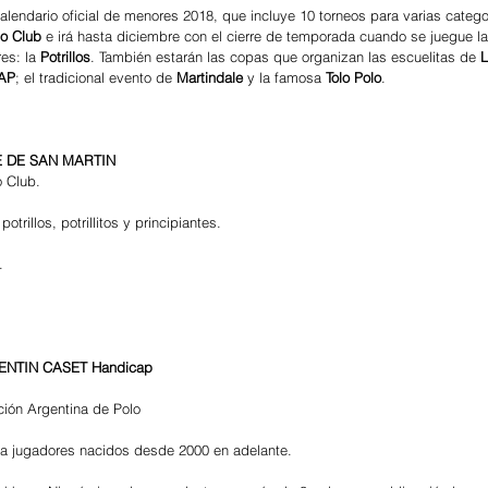
calendario oficial de menores 2018, que incluye 10 torneos para varias catego
o Club
 e irá hasta diciembre con el cierre de temporada cuando se juegue l
es: la 
Potrillos
. También estarán las copas que organizan las escuelitas de
 L
AP
; el tradicional evento de
 Martindale
 y la famosa 
Tolo Polo
.   
 DE SAN MARTIN 
 Club.
otrillos, potrillitos y principiantes.
.
ENTIN CASET Handicap 
ción Argentina de Polo
ra jugadores nacidos desde 2000 en adelante.