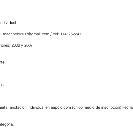
individual
e: machpolo2017@gmail.com / cel: 1141752241
nores: 2006 y 2007
nte
es 
ierta, anotación individual en aapolo.com (único medio de inscripción) Fecha
tegoría.