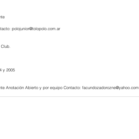
nte
cto: polojunior@tolopolo.com.ar
 Club.
4 y 2005
ante Anotación Abierto y por equipo Contacto: facundozadorozne@yahoo.com