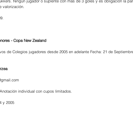
ukkers. Ningún jugador o suplente con más de 3 goles y es obligación la par
e valorización.
09.
Menores - Copa New Zealand 
ivos de Colegios jugadores desde 2005 en adelante Fecha: 21 de Septiembre
rzea 
@gmail.com
notación individual con cupos limitados.
4 y 2005