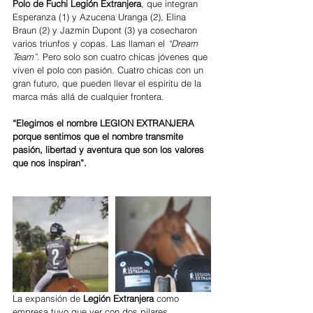
Polo de Fuchi Legión Extranjera
, que integran 
Esperanza (1) y Azucena Uranga (2), Elina 
Braun (2) y Jazmín Dupont (3) ya cosecharon 
varios triunfos y copas. Las llaman el
 “Dream 
Team”
. Pero solo son cuatro chicas jóvenes que 
viven el polo con pasión. Cuatro chicas con un 
gran futuro, que pueden llevar el espíritu de la 
marca más allá de cualquier frontera. 
“Elegimos el nombre LEGION EXTRANJERA 
porque sentimos que el nombre transmite 
pasión, libertad y aventura que son los valores 
que nos inspiran”.
La expansión de 
Legión Extranjera
 como 
empresa tuvo que ver con dos pilares 