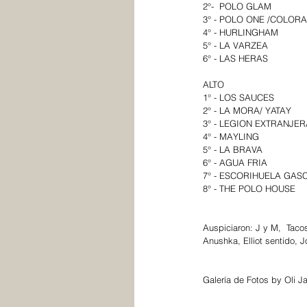
2°-  POLO GLAM
3° - POLO ONE /COLOR
4° - HURLINGHAM
5° - LA VARZEA
6° - LAS HERAS
ALTO
1° - LOS SAUCES
2° - LA MORA/ YATAY
3° - LEGION EXTRANJER
4° - MAYLING
5° - LA BRAVA
6° - AGUA FRIA
7° - ESCORIHUELA GAS
8° - THE POLO HOUSE
Auspiciaron: J y M,  Tacos
Anushka, Elliot sentido, 
Galería de Fotos by Oli J