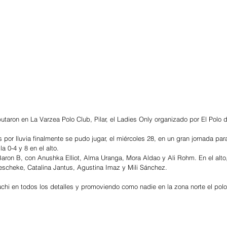
taron en La Varzea Polo Club, Pilar, el Ladies Only organizado por El Polo d
 por lluvia finalmente se pudo jugar, el miércoles 28, en un gran jornada para
a 0-4 y 8 en el alto. 
aron B, con Anushka Elliot, Alma Uranga, Mora Aldao y Ali Rohm. En el alto, 
escheke, Catalina Jantus, Agustina Imaz y Mili Sánchez.
hi en todos los detalles y promoviendo como nadie en la zona norte el polo