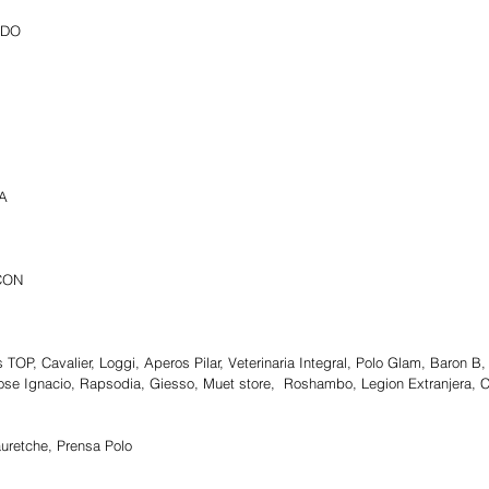
ADO
A
CON
 TOP, Cavalier, Loggi, Aperos Pilar, Veterinaria Integral, Polo Glam, Baron B
Jose Ignacio, Rapsodia, Giesso, Muet store,  Roshambo, Legion Extranjera, Ca
auretche, Prensa Polo