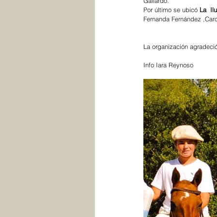
Gallardo. 
Por último se ubicó 
La  Il
Fernanda Fernández ,Caro
La organización agradeci
Info Iara Reynoso