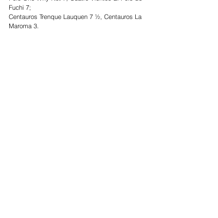
Fuchi 7;
Centauros Trenque Lauquen 7 ½, Centauros La 
Maroma 3.
Importante:
 La Zona de 3 la integran los 
Ganadores de los Partidos 1 y 2 (Centauros La 
Maroma y Centauros Trenque Lauquen); junto a 
Polo One Why Not.
Femenino
Ver todo
Entradas recientes