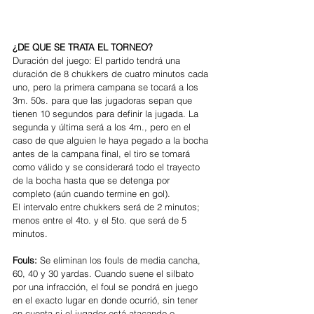
¿DE QUE SE TRATA EL TORNEO?
Duración del juego: El partido tendrá una 
duración de 8 chukkers de cuatro minutos cada 
uno, pero la primera campana se tocará a los 
3m. 50s. para que las jugadoras sepan que 
tienen 10 segundos para definir la jugada. La 
segunda y última será a los 4m., pero en el 
caso de que alguien le haya pegado a la bocha 
antes de la campana final, el tiro se tomará 
como válido y se considerará todo el trayecto 
de la bocha hasta que se detenga por 
completo (aún cuando termine en gol).
El intervalo entre chukkers será de 2 minutos; 
menos entre el 4to. y el 5to. que será de 5 
minutos.
Fouls: 
Se eliminan los fouls de media cancha, 
60, 40 y 30 yardas. Cuando suene el silbato 
por una infracción, el foul se pondrá en juego 
en el exacto lugar en donde ocurrió, sin tener 
en cuenta si el jugador está atacando o 