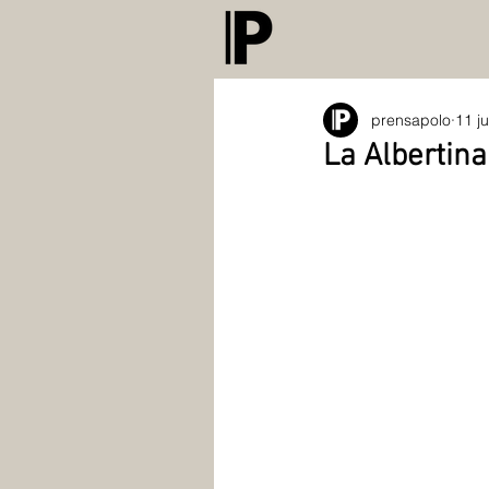
prensapolo
11 j
La Albertin