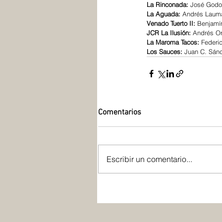
La Rinconada: 
José Godoy 
La Aguada: 
Andrés Lauman
Venado Tuerto II:
 Benjamí
JCR La Ilusión: 
Andrés Orl
La Maroma Tacos: 
Federic
Los Sauces:
 Juan C. Sánc
Comentarios
Escribir un comentario...