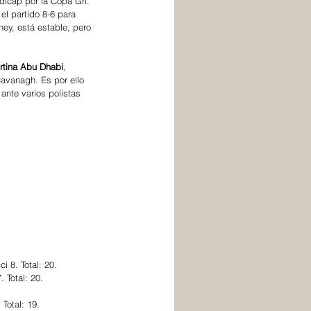
ndicap por la Copa Grl. 
el partido 8-6 para 
ey, está estable, pero 
rtina Abu Dhabi
, 
avanagh. Es por ello 
ante varios polistas 
i 8. Total: 20.
 Total: 20.
Total: 19.