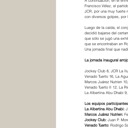
A continuación, en el enfr
Francisco Vélez, el partid
JCR, por una muy fuerte 
con diversos golpes, por
Luego de la caída, el conj
decidió bajarse del cert
que sólo se jugó una exhi
que se encontraban en Ro
Una jornada final que na
La jornada inaugural arroj
Jockey Club 8, JCR La Ilu
Venado Tuerto 16, La Agu
Marcos Juárez Nutrien 10
Venado Tuerto II 12, La R
La Albertina Abu Dhabi 9
Los equipos participantes
La Albertina Abu Dhabi: 
J
Marcos Juárez Nutrien:
 F
Jockey Club: 
Juan P. More
Venado Tuerto:
 Rodrigo Sá