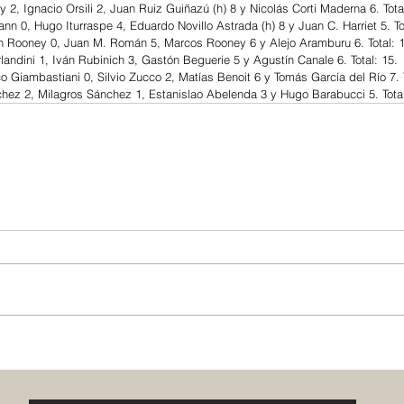
2, Ignacio Orsili 2, Juan Ruiz Guiñazú (h) 8 y Nicolás Corti Maderna 6. Total
n 0, Hugo Iturraspe 4, Eduardo Novillo Astrada (h) 8 y Juan C. Harriet 5. Tot
n Rooney 0, Juan M. Román 5, Marcos Rooney 6 y Alejo Aramburu 6. Total: 1
andini 1, Iván Rubinich 3, Gastón Beguerie 5 y Agustín Canale 6. Total: 15.
o Giambastiani 0, Silvio Zucco 2, Matías Benoit 6 y Tomás García del Río 7. T
hez 2, Milagros Sánchez 1, Estanislao Abelenda 3 y Hugo Barabucci 5. Total