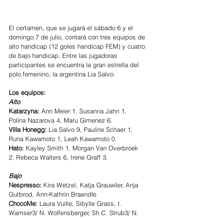
El certamen, que se jugará el sábado 6 y el 
domingo 7 de julio, contará con tres equipos de 
alto handicap (12 goles handicap FEM) y cuatro 
de bajo handicap. Entre las jugadoras 
participantes se encuentra la gran estrella del 
polo femenino, la argentina Lia Salvo.
Los equipos:
Alto
Katarzyna:
 Ann Meier 1, Susanna Jahn 1, 
Polina Nazarova 4, Maru Gimenez 6.
Villa Honegg:
 Lia Salvo 9, Pauline Schaer 1, 
Runa Kawamoto 1, Leah Kawamoto 0.
Hato:
 Kayley Smith 1, Morgan Van Overbroek 
2, Rebeca Walters 6, Irene Graff 3.
Bajo
Nespresso:
 Kira Wetzel, Katja Grauwiler, Anja 
Gutbrod, Ann-Kathrin Braendle
ChocoMe:
 Laura Vuille, Sibylle Grass, I. 
Wamser3/ N. Wolfensberger, Sh C. Strub3/ N. 