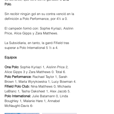
Polo
.
Sin recibir ningún gol en su contra venció en la 
definición a Polo Performance, por 4½ a 0.
El campeón formó con: Sophie Kyriazi, Aislinn 
Price, Alice Gipps y Zara Matthews.
La Subsidiaria, en tanto, la ganó Fifield tras 
superar a Polo International 5 ½ a 4.
Equipos
Ona Polo: 
Sophie Kyriazi 1, Aislinn Price 2, 
Alice Gipps 3 y Zara Matthews 0. Total 6.
Polo Performance:
 Rachael Taylor 1, Sarah 
Brown 1, Marta Wyrykowska 1, Lucy Bowman 4.
Fifield Polo Club: 
Nina Matthews 0, Michaela 
LeBlanc 1, Tasha Oaksheet 1, Alex Jacob 5.
Polo International:
 Julie Batamann 0, Linda 
Boughley 1, Malanie Hare 1, Annabel 
McNaught-Davis 6-