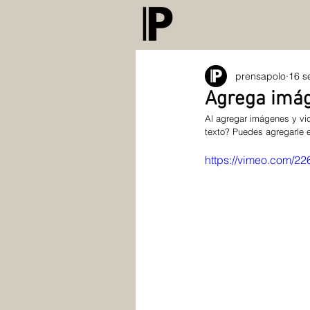
prensapolo
16 s
Agrega imáge
Al agregar imágenes y vid
texto? Puedes agregarle es
https://vimeo.com/2