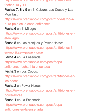
https://www.prensapolo.com/post/anfitriones-
fechas-10-y-11
Fechas 7, 8 y 9
 en El Caburé, Los Cocos y Las 
Monjitas
: 
https://www.prensapolo.com/post/finde-largo-a-
puro-polo-en-la-copa-anfitriones
Fecha 6 
en El Milagro 
https://www.prensapolo.com/post/anfitriones-en-
el-milagro
Fecha 5
 en Las Monjitas y Power Horse: 
https://www.prensapolo.com/post/anfitriones-5-
en-monjitas-y-power-horse
Fecha 4 
en La Ensenada: 
https://www.prensapolo.com/post/copa-
anfitriones-fecha-4-la-ensenada
Fecha 3
 en Los Cocos: 
https://www.prensapolo.com/post/anfitriones-en-
los-cocos
Fecha 2 
en Power Horse: 
https://www.prensapolo.com/post/anfitriones-en-
power-horse
Fecha 1
 en La Ensenada: 
https://www.prensapolo.com/post/copa-
anfitriones-en-la-ensenada