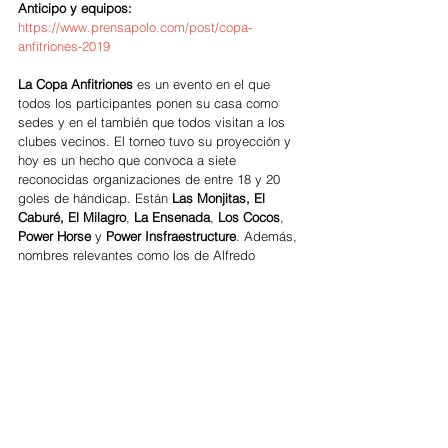
Anticipo y equipos:
https://www.prensapolo.com/post/copa-
anfitriones-2019
La Copa Anfitriones
 es un evento en el que 
todos los participantes ponen su casa como 
sedes y en el también que todos visitan a los 
clubes vecinos. El torneo tuvo su proyección y 
hoy es un hecho que convoca a siete 
reconocidas organizaciones de entre 18 y 20 
goles de hándicap. Están 
Las Monjitas, El 
Caburé, El Milagro
, 
La Ensenada
, 
Los Cocos
, 
Power Horse 
y 
Power Insfraestructure
. Además, 
nombres relevantes como los de Alfredo 
Bigatti, Juan Martín Zubía, Marcos Di Paola, 
Francisco Elizalde, Alejandro Muzzio, Jerónimo 
del Carril, Lerín Zubiaurre, Diego Araya, Fran 
Elizalde, Bautista Bayugar y otros. 