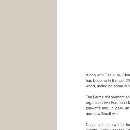
Along with Deauville, Cha
has become in the last 20 
world, including some win
The Ferme d'Apremont and i
organised two European 
play-offs and, in 2004, a
and saw Brazil win.
Chantilly is also where th
events. Every year, the Ch