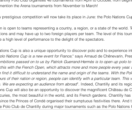
 mention the Arena tournaments from November to March!
ew prestigious competition will now take its place in June: the Polo Nations Cu
n is open to teams representing a country, a region, or a state of the world. 
tions and may have up to two foreign players per team. The level of this tour
e a high level of performance to the delight of the spectators.
Nations Cup is also a unique opportunity to discover polo and to experience i
olo Nations Cup is a new event for France
," says Arnaud de Chênevarin, Pres
ambitions passed on to us by Patrick Guerrand-Hermès is to open up polo to 
his with the French Open, which attracts more and more people every year. 
find it difficult to understand the name and origin of the teams. With the Po
rs of their nation or region, people can identify with a particular team. This
e. We are expecting an audience from abroad
”. Indeed, Chantilly and its regio
ons Cup will also be an opportunity to discover the magnificent Château de Chan
curies, the most beautiful in the world, and its French gardens. Chantilly h
 since the Princes of Condé organised their sumptuous festivities there. And this
the Polo Club de Chantilly during major tournaments such as the Polo Nations