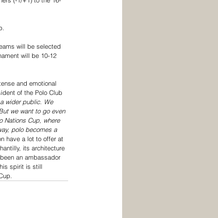
p.
Teams will be selected 
nament will be 10-12 
ntense and emotional 
ident of the Polo Club 
a wider public. We 
But we want to go even 
lo Nations Cup, where 
 way, polo becomes a 
n have a lot to offer at 
tilly, its architecture 
as been an ambassador 
 spirit is still 
 Cup.