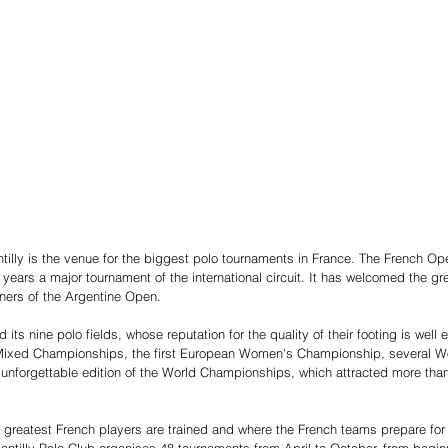
ntilly is the venue for the biggest polo tournaments in France. The French Op
years a major tournament of the international circuit. It has welcomed the gre
ners of the Argentine Open.
ts nine polo fields, whose reputation for the quality of their footing is well 
Mixed Championships, the first European Women's Championship, several W
n unforgettable edition of the World Championships, which attracted more tha
e greatest French players are trained and where the French teams prepare for
antilly Polo Club organises 48 tournaments from April to October, from beginn