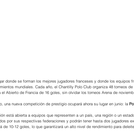
ugar donde se forman los mejores jugadores franceses y donde los equipos f
mientos mundiales. Cada año, el Chantilly Polo Club organiza 48 torneos de 
a el Abierto de Francia de 16 goles, sin olvidar los torneos Arena de noviem
o, una nueva competición de prestigio ocupará ahora su lugar en junio: la 
Po
ón está abierta a equipos que representen a un país, una región o un estad
os por sus respectivas federaciones y podrán tener hasta dos jugadores ext
rá de 10-12 goles, lo que garantizará un alto nivel de rendimiento para delei