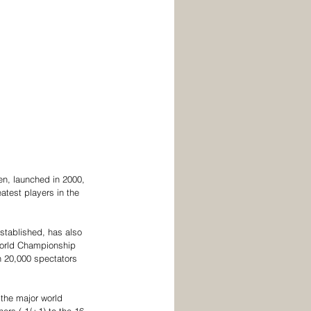
en, launched in 2000, 
atest players in the 
established, has also 
orld Championship 
n 20,000 spectators 
 the major world 
ers (-1/+1) to the 16-