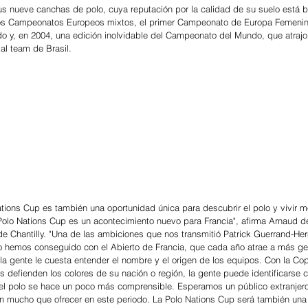
s nueve canchas de polo, cuya reputación por la calidad de su suelo está b
s Campeonatos Europeos mixtos, el primer Campeonato de Europa Femenino,
 y, en 2004, una edición inolvidable del Campeonato del Mundo, que atrajo
al team de Brasil.
Nations Cup es también una oportunidad única para descubrir el polo y vivir
Polo Nations Cup es un acontecimiento nuevo para Francia", afirma Arnaud d
de Chantilly. "Una de las ambiciones que nos transmitió Patrick Guerrand-Her
o hemos conseguido con el Abierto de Francia, que cada año atrae a más ge
la gente le cuesta entender el nombre y el origen de los equipos. Con la C
os defienden los colores de su nación o región, la gente puede identificarse 
 el polo se hace un poco más comprensible. Esperamos un público extranjero
nen mucho que ofrecer en este periodo. La Polo Nations Cup será también una