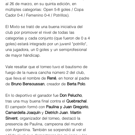
al 26 de marzo, en su quinta edición, en 
múltiples categorías: Open 5-8 goles / Copa 
Cador 0-4 / Femenino 0-4 / Potrillos). 
El Mixto se trató de una buena iniciativa del 
club por promover el nivel de todas las 
categorías y cada conjunto (que fueron de 0 a 4 
goles) estará integrado por un juvenil "potrillo", 
una jugadora, un 0 goles y un semiprofesional 
de mayor hándicap. 
Vale resaltar que el torneo tuvo el bautismo de 
fuego de la nueva cancha número 2 del club, 
que lleva el nombre de
 René
, en honor al padre 
de 
Bruno Bensoussan
, creador de 
Berta Polo
. 
En lo deportivo el ganador fue 
Don Pelucho
, 
tras una muy buena final contra el
 Quebrachal
. 
El campeón formó con 
Paulina y Juan Gregorio
, 
Camardella Joaquín
 y 
Dietrich Juan
. 
Martin 
Sirvent
, organizador del torneo, destacó la 
presencia de Paulina, campeona del mundo 
con Argentina. También se sorpendió al ver el 