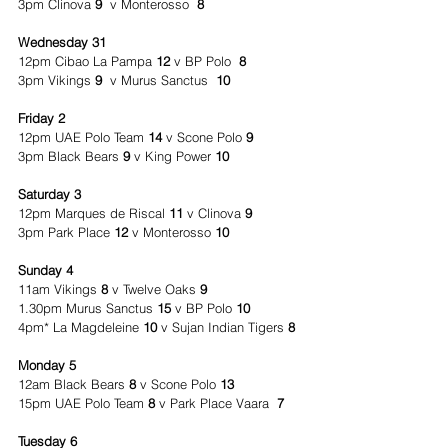
3pm Clinova 
9
  v Monterosso 
 8  
Wednesday 31
12pm Cibao La Pampa 
12 
v BP Polo  
8
3pm Vikings 
9  
v Murus Sanctus 
 10
Friday 2
12pm UAE Polo Team 
14
 v Scone Polo 
9
3pm Black Bears 
9
 v King Power 
10
Saturday 3
12pm Marques de Riscal 
11
 v Clinova 
9
3pm Park Place 
12 
v Monterosso 
10
Sunday 4
11am Vikings 
8
 v Twelve Oaks 
9
1.30pm Murus Sanctus 
15
 v BP Polo
 10  
4pm* La Magdeleine 
10 
v Sujan Indian Tigers 
8 
Monday 5
12am Black Bears 
8
 v Scone Polo 
13
15pm UAE Polo Team 
8
 v Park Place Vaara 
 7
Tuesday 6