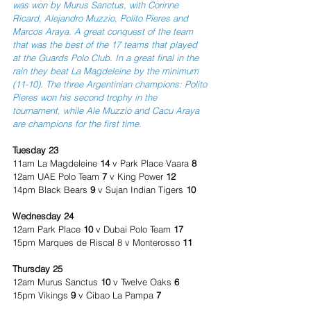
was won by Murus Sanctus, with Corinne 
Ricard, Alejandro Muzzio, Polito Pieres and 
Marcos Araya. A great conquest of the team 
that was the best of the 17 teams that played 
at the Guards Polo Club. In a great final in the 
rain they beat La Magdeleine by the minimum 
(11-10). The three Argentinian champions: Polito 
Pieres won his second trophy in the 
tournament, while Ale Muzzio and Cacu Araya 
are champions for the first time.
Tuesday 23
11am La Magdeleine 
14
 v Park Place Vaara 
8
12am UAE Polo Team 
7
 v King Power 
12
14pm Black Bears 
9
 v Sujan Indian Tigers 
10
Wednesday 24    
12am Park Place 
10
 v Dubai Polo Team 
17
15pm Marques de Riscal 8 v Monterosso 
11
Thursday 25
12am Murus Sanctus 
10
 v Twelve Oaks 
6
15pm Vikings 
9
 v Cibao La Pampa 
7