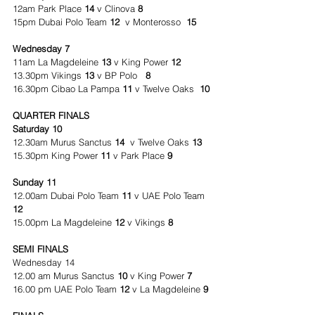
12am Park Place 
14 
v Clinova
 8
15pm Dubai Polo Team 
12  
v Monterosso 
 15 
Wednesday 7
11am La Magdeleine 
13
 v King Power
 12 
13.30pm Vikings
 13
 v BP Polo 
  8
16.30pm Cibao La Pampa 
11
 v Twelve Oaks  
10
QUARTER FINALS
Saturday 10 
12.30am Murus Sanctus 
14
  v Twelve Oaks 
13
15.30pm King Power 
11
 v Park Place 
9
Sunday 11 
12.00am Dubai Polo Team 
11
 v UAE Polo Team 
12 
15.00pm La Magdeleine 
12 
v Vikings
 8
SEMI FINALS
Wednesday 14
12.00 am Murus Sanctus
 10
 v King Power
 7
16.00 pm UAE Polo Team 
12 
v La Magdeleine 
9