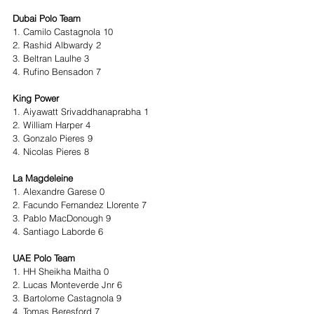
Dubai Polo Team 
1. Camilo Castagnola 10 
2. Rashid Albwardy 2 
3. Beltran Laulhe 3 
4. Rufino Bensadon 7 
King Power
1. Aiyawatt Srivaddhanaprabha 1
2. William Harper 4
3. Gonzalo Pieres 9
4. Nicolas Pieres 8
La Magdeleine 
1. Alexandre Garese 0
2. Facundo Fernandez Llorente 7 
3. Pablo MacDonough 9
4. Santiago Laborde 6 
UAE Polo Team 
1. HH Sheikha Maitha 0 
2. Lucas Monteverde Jnr 6 
3. Bartolome Castagnola 9 
4. Tomas Beresford 7 