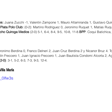
s: 
Juana Zucchi -1, Valentin Zampone 1, Mauro Altamiranda 1, Gustavo Quiro
Plata Polo Club:
 (0-2): Martino Rodriguez 0, Jeronimo Ruquet 1, Matías Ruque
ncho Quiroga Medios
 (2-0) 5-1, 6-4, 8-4, 9-5, 10-8, 11-8.
BPP
: Coqui Batichica,
ronimo Berdina 0, Franco Delneri 2, Juan Cruz Berdina 2 y Nicanor Bruz 4. To
ín Freccero 1, Juan Ignacio Freccero 1, Juan Bautista Condomi Alcorta 2, Agu
2-0)
: 3-1, 5-2, 6-3, 7-3, 9-3, 12-4.
Villa María
Q_0Ifw3s