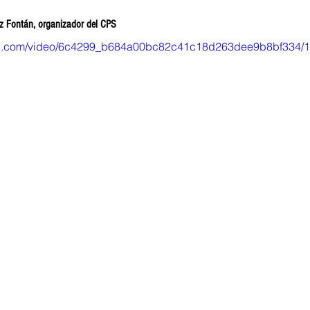
z Fontán, organizador del CPS
atic.com/video/6c4299_b684a00bc82c41c18d263dee9b8bf334/1