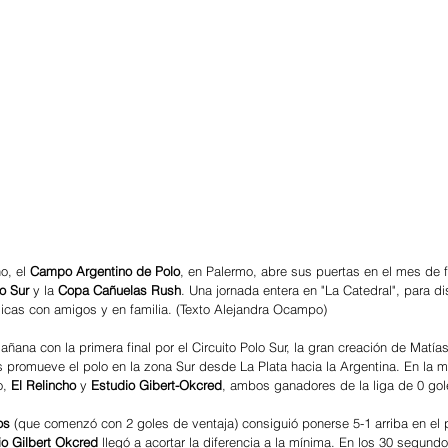
, el 
Campo Argentino de Polo
, en Palermo, abre sus puertas en el mes de fe
lo Sur
 y la 
Copa Cañuelas Rush
. Una jornada entera en "La Catedral", para di
icas con amigos y en familia. (Texto Alejandra Ocampo)
mañana con la primera final por el Circuito Polo Sur, la gran creación de Matí
promueve el polo en la zona Sur desde La Plata hacia la Argentina. En la m
, 
El Relincho
 y 
Estudio Gibert-Okcred
, ambos ganadores de la liga de 0 gol
os 
(que comenzó con 2 goles de ventaja) consiguió ponerse 5-1 arriba en el 
io Gilbert Okcred
 llegó a acortar la diferencia a la mínima. En los 30 segundo