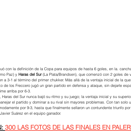
nuó con la definición de la Copa para equipos de hasta 6 goles, en la. cancha
imo Paz) y 
Haras del Sur 
(La Plata/Brandsen), que comenzó con 2 goles de v
n a 3-1 al término del primer chukker. Más allá de la ventaja inicial de la qu
o de los Freccero jugó un gran partido en defensa y ataque, sin dejarle espac
time arriba por 6-3.
 Haras del Sur nunca bajó su ritmo y su juego; la ventaja inicial y su superi
manejar el partido y dominar a su rival sin mayores problemas. Con tan solo u
modamente por 9-3, hasta que finalmente sellaron un contundente triunfo por 
 Javier Suárez en el equipo ganador. 
: 
300 LAS FOTOS DE LAS FINALES EN PALE