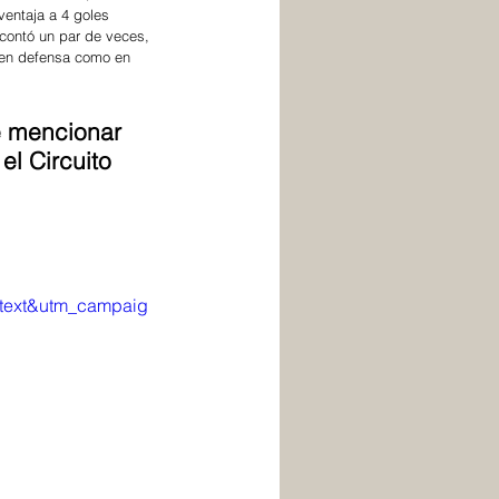
ventaja a 4 goles 
scontó un par de veces, 
 en defensa como en 
e mencionar 
l Circuito 
text&utm_campaig