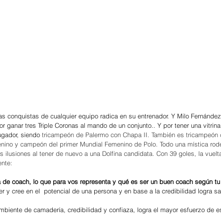
as conquistas de cualquier equipo radica en su entrenador. Y Milo Fernández
or ganar tres Triple Coronas al mando de un conjunto.. Y por tener una vitrin
ugador, siendo 
tricampeón de Palermo con Chapa II. También es tricampeón
enino y campeón del primer Mundial Femenino de Polo. Todo una mística rode
 ilusiones al tener de nuevo a una Dolfina candidata. Con 39 goles, la vuelt
ente: 
ra de coach, lo que para vos representa y qué es ser un buen coach según tu
r y cree en el  potencial de una persona y en base a la credibilidad logra s
biente de camadería, credibilidad y confiaza, logra el mayor esfuerzo de e