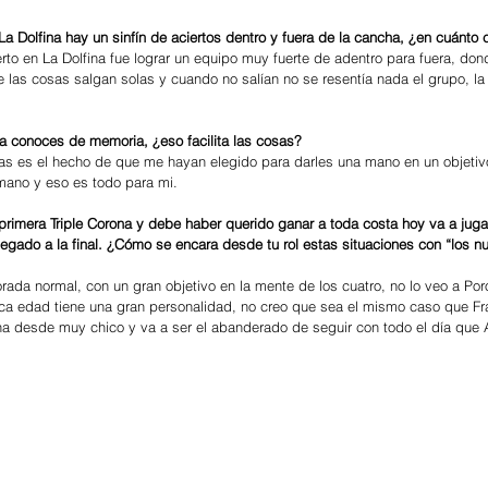
a Dolfina hay un sinfín de aciertos dentro y fuera de la cancha, ¿en cuánto 
rto en La Dolfina fue lograr un equipo muy fuerte de adentro para fuera, don
ue las cosas salgan solas y cuando no salían no se resentía nada el grupo, l
a conoces de memoria, ¿eso facilita las cosas?
sas es el hecho de que me hayan elegido para darles una mano en un objetivo
mano y eso es todo para mi.
 primera Triple Corona y debe haber querido ganar a toda costa hoy va a juga
egado a la final. ¿Cómo se encara desde tu rol estas situaciones con “los n
ada normal, con un gran objetivo en la mente de los cuatro, no lo veo a Po
a edad tiene una gran personalidad, no creo que sea el mismo caso que Fr
ina desde muy chico y va a ser el abanderado de seguir con todo el día que