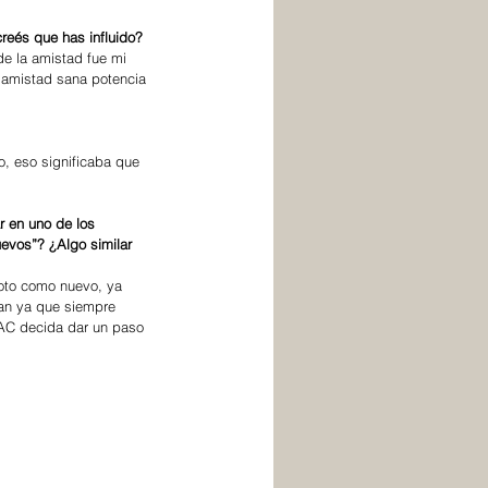
creés que has influido? 
de la amistad fue mi 
a amistad sana potencia 
, eso significaba que 
r en uno de los 
uevos”? ¿Algo similar 
roto como nuevo, ya 
an ya que siempre 
 AC decida dar un paso 