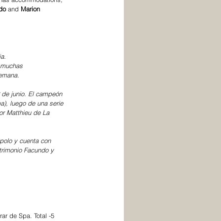
do 
and 
Marion 
a. 
n muchas 
semana. 
2 de junio. El campeón 
pa
), luego de una serie 
or 
Matthieu de La 
polo y cuenta con 
trimonio Facundo y 
ar de Spa. Total -5