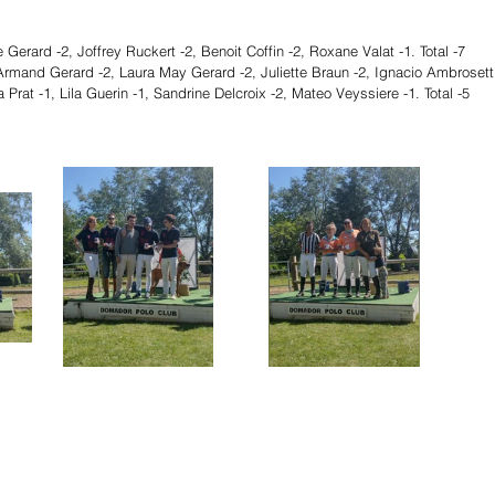
ie Gerard -2, Joffrey Ruckert -2, Benoit Coffin -2, Roxane Valat -1. Total -7
Armand Gerard -2, Laura May Gerard -2, Juliette Braun -2, Ignacio Ambrosetti 
a Prat -1, Lila Guerin -1, Sandrine Delcroix -2, Mateo Veyssiere -1. Total -5