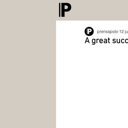
prensapolo
12 j
A great suc