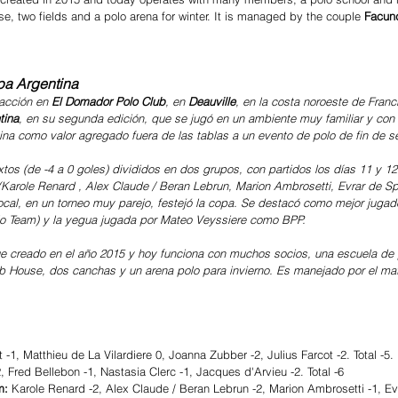
, two fields and a polo arena for winter. It is managed by the couple
 Facun
opa Argentina
acción en
 El Domador Polo Club
, en 
Deauville
, en la costa noroeste de Franci
tina
, en su segunda edición, que se jugó en un ambiente muy familiar y co
na como valor agregado fuera de las tablas a un evento de polo de fin de 
xtos (de -4 a 0 goles) divididos en dos grupos, con partidos los días 11 y 1
(
Karole Renard , Alex Claude / Beran Lebrun, Marion Ambrosetti, Evrar de S
ocal, en un torneo muy parejo, festejó la copa. Se destacó como mejor jugad
olo Team) y la yegua jugada por Mateo Veyssiere como BPP. 
e creado en el año 2015 y hoy funciona con muchos socios, una escuela de 
ub House, dos canchas y un arena polo para invierno. Es manejado por el ma
t -1, Matthieu de La Vilardiere 0, Joanna Zubber -2, Julius Farcot -2. Total -5. 
, Fred Bellebon -1, Nastasia Clerc -1, Jacques d'Arvieu -2. Total -6
m: 
Karole Renard -2, Alex Claude / Beran Lebrun -2, Marion Ambrosetti -1, Evr