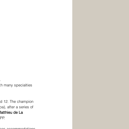
. 
th many specialties 
nd 12. The champion 
), after a series of 
atthieu de La 
PP. 
d has accommodations, 