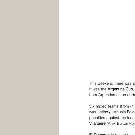
This weekend there was ac
It was the 
Argentina Cup
,
from Argentina as an adde
Six mixed teams (from -4 
was 
Latino / Ushuaia Polo
penalties against the loca
Vilardiere
 (Alex Bolton Po
El Domador
 is a club th