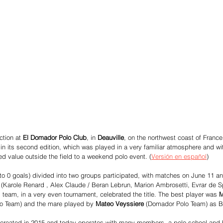
tion at 
El Domador Polo Club
, in 
Deauville
, on the northwest coast of France
 in its second edition, which was played in a very familiar atmosphere and wi
d value outside the field to a weekend polo event. (
Versión en español
)
to 0 goals) divided into two groups participated, with matches on June 11 a
 
(Karole Renard , Alex Claude / Beran Lebrun, Marion Ambrosetti, Evrar de Spa
l team, in a very even tournament, celebrated the title. The best player was 
M
lo Team) and the mare played by 
Mateo Veyssiere 
(Domador Polo Team) as B
at created in 2015 and today operates with many members, a polo school an