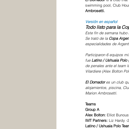
swimming pool, Club House
Ambrosetti. 
Versión en español
Todo listo para la C
Este fin de semana hubo 
Se trató de la
 Copa Argen
especialidades de Argenti
Participaron 6 equipos mi
fue
 Latino / Ushuaia Polo
 
de penales ante el team l
Vilardiere (Alex Bolton P
El Domador 
es un club qu
alojamientos, piscina, Cl
Marion Ambrosetti. 
Teams 
Group A
Alex Bolton: 
Elliot Bunous
IMT Partners: 
Liz Hardy -2
Latino / Ushuaia Polo Tea