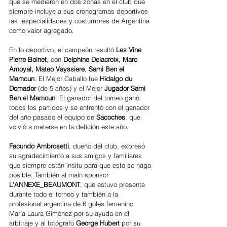
que se medieron en dos zonas en el club que 
siempre incluye a sus cronogramas deportivos 
las  especialidades y costumbres de Argentina 
como valor agregado.
En lo deportivo, el campeón resultó
 Les Vine 
Pierre Boinet
, con 
Delphine Delacroix, Marc 
Amoyal, Mateo Vayssiere
, 
Sami Ben el 
Mamoun
. El Mejor Caballo fue
 Hidalgo du 
Domador 
(de 5 años) y el Mejor 
Jugador Sami 
Ben el Mamoun
. El ganador del torneo ganó 
todos los partidos y se enfrentó con el ganador 
del año pasado el equipo de
 Sacoches
, que 
volvió a meterse en la defición este año. 
Facundo Ambrosetti
, dueño del club, expresó 
su agradecimiento a sus amigos y familiares 
que siempre están insitu para que esto se haga 
posible. También al main sponsor 
L'ANNEXE_BEAUMONT
, que estuvo presente 
durante todo el torneo y también a la 
profesional argentina de 6 goles femenino 
Maria Laura Giménez por su ayuda en el 
arbitraje y al fotógrafo 
George Hubert
 por su 