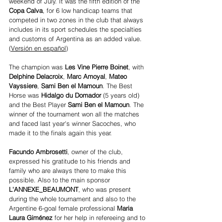
weekend of July. It was the fifth edition of the 
Copa Calva
, for 6 low handicap teams that 
competed in two zones in the club that always 
includes in its sport schedules the specialties 
and customs of Argentina as an added value. 
(
Versión en español
)
The champion was 
Les Vine Pierre Boinet
, with 
Delphine Delacroix
, 
Marc Amoyal
, 
Mateo 
Vayssiere
, 
Sami Ben el Mamoun
. The Best 
Horse was 
Hidalgo du Domador
 (5 years old) 
and the Best Player 
Sami Ben el Mamoun
. The 
winner of the tournament won all the matches 
and faced last year's winner Sacoches, who 
made it to the finals again this year. 
Facundo Ambrosetti
, owner of the club, 
expressed his gratitude to his friends and 
family who are always there to make this 
possible. Also to the main sponsor
L'ANNEXE_BEAUMONT
, who was present 
during the whole tournament and also to the 
Argentine 6-goal female professional 
Maria 
Laura Giménez
 for her help in refereeing and to 