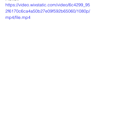
https://video.wixstatic.com/video/6c4299_95
2f6170c6ca4a50b27e09f592b65060/1080p/
mp4/file.mp4