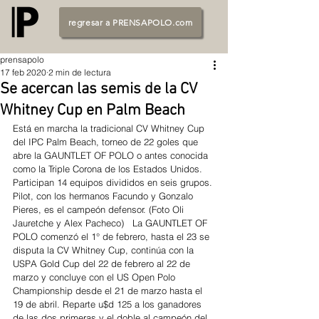
regresar a PRENSAPOLO.com
prensapolo
17 feb 2020
2 min de lectura
Se acercan las semis de la CV
Whitney Cup en Palm Beach
Está en marcha la tradicional CV Whitney Cup 
del IPC Palm Beach, torneo de 22 goles que 
abre la GAUNTLET OF POLO o antes conocida 
como la Triple Corona de los Estados Unidos. 
Participan 14 equipos divididos en seis grupos. 
Pilot, con los hermanos Facundo y Gonzalo 
Pieres, es el campeón defensor. (Foto Oli 
Jauretche y Alex Pacheco)   La GAUNTLET OF 
POLO comenzó el 1° de febrero, hasta el 23 se 
disputa la CV Whitney Cup, continúa con la 
USPA Gold Cup del 22 de febrero al 22 de 
marzo y concluye con el US Open Polo 
Championship desde el 21 de marzo hasta el 
19 de abril. Reparte u$d 125 a los ganadores 
de las dos primeras y el doble al campeón del 