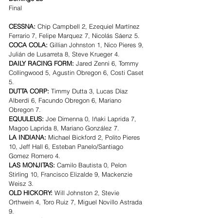
Final
CESSNA: 
Chip Campbell 2, Ezequiel Martínez 
Ferrario 7, Felipe Marquez 7, Nicolás Sáenz 5.
COCA COLA: 
Gillian Johnston 1, Nico Pieres 9, 
Julián de Lusarreta 8, Steve Krueger 4.
DAILY RACING FORM: 
Jared Zenni 6, Tommy 
Collingwood 5, Agustin Obregon 6, Costi Caset 
5.
DUTTA CORP: 
Timmy Dutta 3, Lucas Díaz 
Alberdi 6, Facundo Obregon 6, Mariano 
Obregon 7.
EQUULEUS: 
Joe Dimenna 0, Iñaki Laprida 7, 
Magoo Laprida 8, Mariano González 7.
LA INDIANA: 
Michael Bickford 2, Polito Pieres 
10, Jeff Hall 6, Esteban Panelo/Santiago 
Gomez Romero 4.
LAS MONJITAS: 
Camilo Bautista 0, Pelon 
Stirling 10, Francisco Elizalde 9, Mackenzie 
Weisz 3.
OLD HICKORY: 
Will Johnston 2, Stevie 
Orthwein 4, Toro Ruiz 7, Miguel Novillo Astrada 
9.