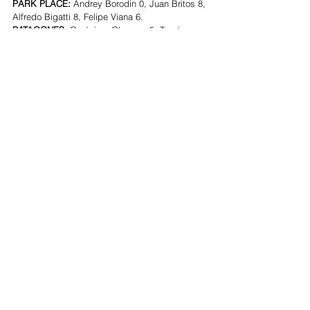
PARK PLACE: 
Andrey Borodin 0, Juan Britos 8, 
Alfredo Bigatti 8, Felipe Viana 6.
PATAGONES: 
Gerónimo Obregon 5, Tomás 
García del Río 8, Santiago Toccalino 8, Gonzalo 
Avendaño 1.
PILOT: 
Curtis Pilot 0, Facundo Pieres 10, 
Gonzalito Pieres 10, Lucas Escobar 2.
POSTAGE STAMP: 
Annabelle Gundlach 0, Peke 
González 6, Lerín Zubiaurre 8, Mariano Aguerre 
8.
SANTA CLARA: 
Henry Porter 3, Nachi du 
Plessis 8, Luis Escobar 4, Matías Magrini 7.
TONKAWA: 
Jeff Hildebrand 0, Matías 
González/Matt Coppola 4, Cubi Toccalino 8, 
Sapo Caset 10.
Mixto