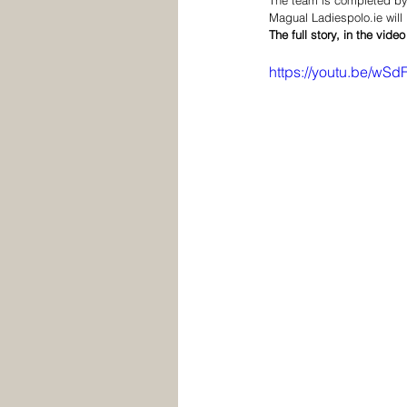
The team is completed by
Magual Ladiespolo.ie will 
The full story, in the video
https://youtu.be/wS