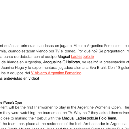
nt serán las primeras irlandesas en jugar el Abierto Argentino Femenino. Lo d
mia, cuando estaban viendo por TV el torneo. Por qué no? Se preguntaron, 
, a punto de debutar con el equipo 
Magual 
Ladiespolo.ie
de Irlanda en Argentina, 
Jacqueline O'Halloran
, se realizó la presentación o
 Jeanine Hugo y la experimentada jugadora alemana Eva Bruhl. Con 19 goles
 los 8 equipos del 
V Abierto Argentino Femenino
.
as entrevistas en video! 
tine Women's Open
ent will be the first Irishwomen to play in the Argentine Women's Open. They
 they were watching the tournament on TV. Why not? they asked themselves,
 close to making their debut with the
 Magual Ladiespolo.ie Polo Team
. 
of the team took place at the residence of the Irish Ambassador in Argentina,