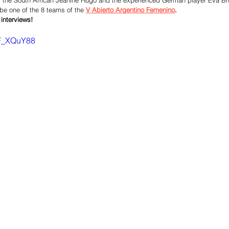
 the South African Jeanine Hugo and the experienced German player Eva Bru
be one of the 8 teams of the 
V Abierto Argentino Femenino
.
 interviews! 
dF_XQuY88