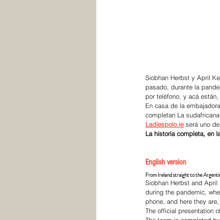
Siobhan Herbst y April Ke
pasado, durante la pande
por teléfono, y acá están
En casa de la embajadora 
completan La sudafricana
Ladiespolo.ie
será uno de
La historia completa, en l
English version
From Ireland straight to the Argen
Siobhan Herbst and April K
during the pandemic, when
phone, and here they are,
The official presentation 