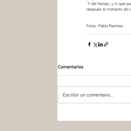
 Y del festejo, y lo que pasa que seguimos festejando. Nada… sí, que no largaba la copa en toda la noche. (risas) Y 
después el momento ahí co
Fotos: Pablo Ramìrez
Comentarios
Escribir un comentario...