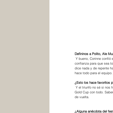
Defininos a Polito, Ale M
 Y bueno, Corinne confió en mí desde el primer momento y la verdad que este año siempre estuvo tranquila y nos dio esa 
confianza para que sea to
dice nada y de repente ha
hace todo para el equipo
¿Esto los hace favoritos 
 Y el triunfo no sé si nos hace favoritos para lo que queda, pero bueno sí, sin duda es algo lindo. Y ahora hay que encarar la 
Gold Cup con todo. Sabemo
de vuelta.
¿Alguna anécdota del fes