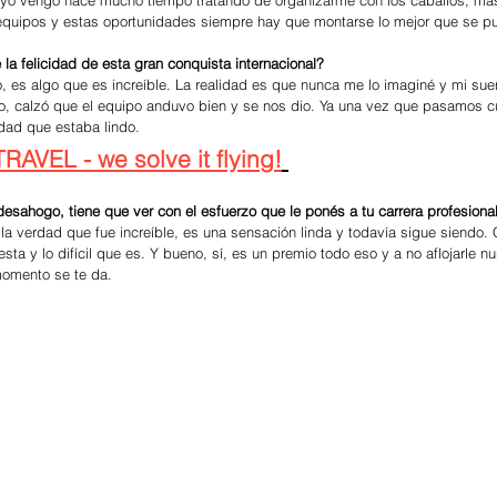
ue yo vengo hace mucho tiempo tratando de organizarme con los caballos, má
equipos y estas oportunidades siempre hay que montarse lo mejor que se p
la felicidad de esta gran conquista internacional? 
o, calzó que el equipo anduvo bien y se nos dio. Ya una vez que pasamos cu
rdad que estaba lindo.
AVEL - we solve it flying!
desahogo, tiene que ver con el esfuerzo que le ponés a tu carrera profesiona
esta y lo difícil que es. Y bueno, sí, es un premio todo eso y a no aflojarle nu
omento se te da.