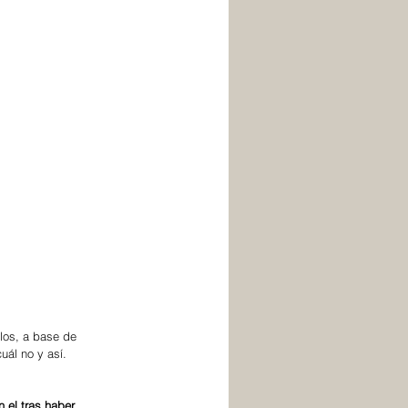
los, a base de 
uál no y así. 
 el tras haber 