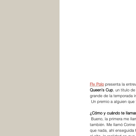
Fly Polo
 presenta la entre
Queen’s Cup
, un título d
grande de la temporada in
 Un premio a alguien que
¿Cómo y cuándo te llamar
 Bueno, la primera me llama Corine el año pasado, después de terminar ahí la temporada que yo había jugado con Murus 
también. Me llamó Corine 
que nada, ahí enseguida h