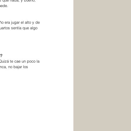
s que nada, y bueno, 
uede.
artos sentía que algo 
l?
nca, no bajar los 