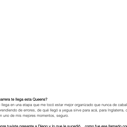
rrera te llega esta Queens? 
 llega en una etapa que me tocó estar mejor organizado que nunca de cabal
rendiendo de errores, de qué llegó a yegua sirve para acá, para Inglaterra, c
en uno de mis mejores momentos, seguro.
mpre tuviste presente a Diego y lo que le sucedió... como fue ese llamado con