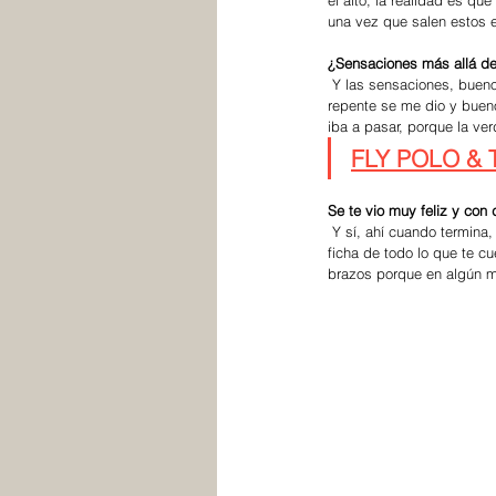
el alto, la realidad es q
una vez que salen estos 
¿Sensaciones más allá de 
 Y las sensaciones, bueno, es algo que es increíble. La realidad es que nunca me lo imaginé y mi sueño era jugar el alto y de 
repente se me dio y buen
iba a pasar, porque la ve
FLY POLO & TR
Se te vio muy feliz y con 
 Y sí, ahí cuando termina, la verdad que fue increíble, es una sensación linda y todavía sigue siendo. Quizá te cae un poco la 
ficha de todo lo que te cu
brazos porque en algún m