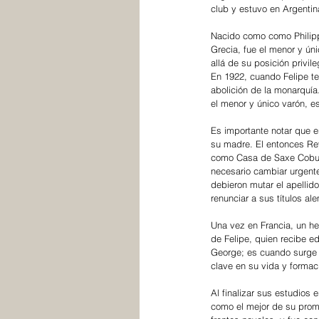
club y estuvo en Argentin
Nacido como como Philippo
Grecia, fue el menor y ún
allá de su posición privi
En 1922, cuando Felipe ten
abolición de la monarquía.
el menor y único varón, e
Es importante notar que e
su madre. El entonces Rey
como Casa de Saxe Coburg
necesario cambiar urgente
debieron mutar el apellid
renunciar a sus títulos al
Una vez en Francia, un h
de Felipe, quien recibe e
George; es cuando surge l
clave en su vida y formac
Al finalizar sus estudios
como el mejor de su promo