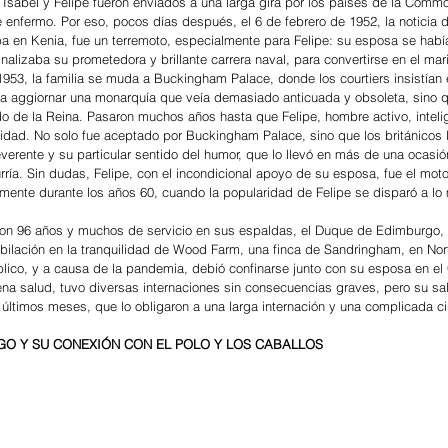
 Isabel y Felipe fueron enviados a una larga gira por los países de la Comm
enfermo. Por eso, pocos días después, el 6 de febrero de 1952, la noticia d
ba en Kenia, fue un terremoto, especialmente para Felipe: su esposa se habí
finalizaba su prometedora y brillante carrera naval, para convertirse en el mar
1953, la familia se muda a Buckingham Palace, donde los courtiers insistían e
ía aggiornar una monarquía que veía demasiado anticuada y obsoleta, sino qu
do de la Reina. Pasaron muchos años hasta que Felipe, hombre activo, inteli
idad. No solo fue aceptado por Buckingham Palace, sino que los británicos 
reverente y su particular sentido del humor, que lo llevó en más de una ocasión
urría. Sin dudas, Felipe, con el incondicional apoyo de su esposa, fue el mot
mente durante los años 60, cuando la popularidad de Felipe se disparó a lo 
on 96 años y muchos de servicio en sus espaldas, el Duque de Edimburgo, de
jubilación en la tranquilidad de Wood Farm, una finca de Sandringham, en No
lico, y a causa de la pandemia, debió confinarse junto con su esposa en el C
na salud, tuvo diversas internaciones sin consecuencias graves, pero su sa
últimos meses, que lo obligaron a una larga internación y una complicada ci
GO Y SU CONEXIÓN CON EL POLO Y LOS CABALLOS