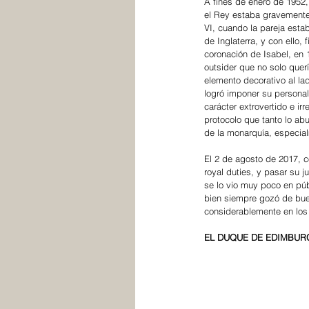
A fines de enero de 1952,
el Rey estaba gravemente 
VI, cuando la pareja esta
de Inglaterra, y con ello, 
coronación de Isabel, en 
outsider que no solo quer
elemento decorativo al la
logró imponer su personal
carácter extrovertido e ir
protocolo que tanto lo ab
de la monarquía, especial
El 2 de agosto de 2017, c
royal duties, y pasar su 
se lo vio muy poco en púb
bien siempre gozó de bue
considerablemente en los 
EL DUQUE DE EDIMBUR