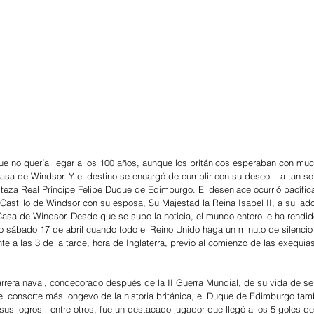
ue no quería llegar a los 100 años, aunque los británicos esperaban con mu
Casa de Windsor. Y el destino se encargó de cumplir con su deseo – a tan s
lteza Real Príncipe Felipe Duque de Edimburgo. El desenlace ocurrió pacífic
 Castillo de Windsor con su esposa, Su Majestad la Reina Isabel II, a su lad
Casa de Windsor. Desde que se supo la noticia, el mundo entero le ha rendido
mo sábado 17 de abril cuando todo el Reino Unido haga un minuto de silenci
 a las 3 de la tarde, hora de Inglaterra, previo al comienzo de las exequias
rrera naval, condecorado después de la II Guerra Mundial, de su vida de ser
 el consorte más longevo de la historia británica, el Duque de Edimburgo ta
 sus logros - entre otros, fue un destacado jugador que llegó a los 5 goles d