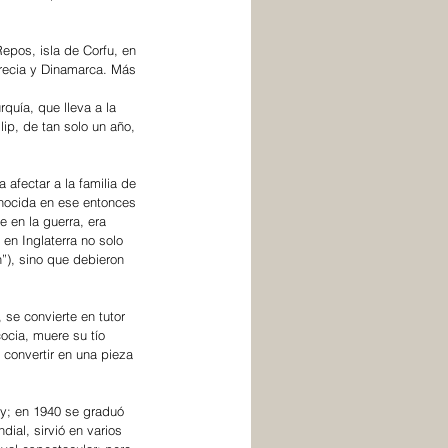
epos, isla de Corfu, en 
Grecia y Dinamarca. Más 
quía, que lleva a la 
ip, de tan solo un año, 
afectar a la familia de 
onocida en ese entonces 
en la guerra, era 
en Inglaterra no solo 
”), sino que debieron 
se convierte en tutor 
ocia, muere su tío 
 convertir en una pieza 
vy; en 1940 se graduó 
al, sirvió en varios 