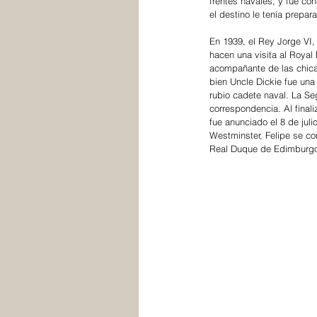
frentes navales, y fue co
el destino le tenía prepa
En 1939, el Rey Jorge VI,
hacen una visita al Royal
acompañante de las chicas,
bien Uncle Dickie fue una
rubio cadete naval. La Se
correspondencia. Al finali
fue anunciado el 8 de juli
Westminster, Felipe se con
Real Duque de Edimburgo,