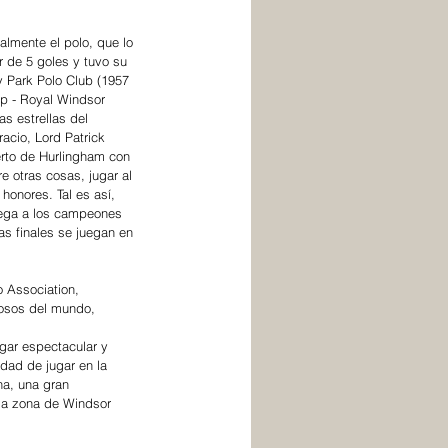
almente el polo, que lo 
r de 5 goles y tuvo su 
 Park Polo Club (1957 
ap - Royal Windsor 
s estrellas del 
acio, Lord Patrick 
erto de Hurlingham con 
e otras cosas, jugar al 
honores. Tal es así, 
rega a los campeones 
s finales se juegan en 
o Association, 
mosos del mundo, 
ugar espectacular y 
dad de jugar en la 
na, una gran 
 la zona de Windsor 