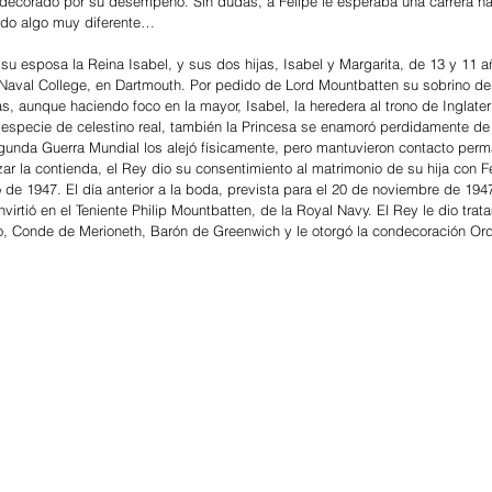
ndecorado por su desempeño. Sin dudas, a Felipe le esperaba una carrera na
rado algo muy diferente…
 su esposa la Reina Isabel, y sus dos hijas, Isabel y Margarita, de 13 y 11 
 Naval College, en Dartmouth. Por pedido de Lord Mountbatten su sobrino de 
 aunque haciendo foco en la mayor, Isabel, la heredera al trono de Inglaterr
 especie de celestino real, también la Princesa se enamoró perdidamente de 
gunda Guerra Mundial los alejó físicamente, pero mantuvieron contacto perm
zar la contienda, el Rey dio su consentimiento al matrimonio de su hija con 
o de 1947. El día anterior a la boda, prevista para el 20 de noviembre de 194
virtió en el Teniente Philip Mountbatten, de la Royal Navy. El Rey le dio trat
 Conde de Merioneth, Barón de Greenwich y le otorgó la condecoración Orde