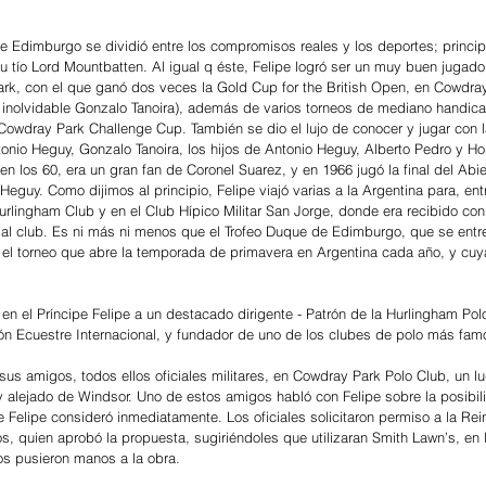
e Edimburgo se dividió entre los compromisos reales y los deportes; princip
 tío Lord Mountbatten. Al igual q éste, Felipe logró ser un muy buen jugado
rk, con el que ganó dos veces la Gold Cup for the British Open, en Cowdray
l inolvidable Gonzalo Tanoira), además de varios torneos de mediano handic
owdray Park Challenge Cup. También se dio el lujo de conocer y jugar con la
onio Heguy, Gonzalo Tanoira, los hijos de Antonio Heguy, Alberto Pedro y Hor
en los 60, era un gran fan de Coronel Suarez, y en 1966 jugó la final del Abi
uy. Como dijimos al principio, Felipe viajó varias a la Argentina para, entr
Hurlingham Club y en el Club Hípico Militar San Jorge, donde era recibido con 
o al club. Es ni más ni menos que el Trofeo Duque de Edimburgo, que se ent
 el torneo que abre la temporada de primavera en Argentina cada año, y cuya
o en el Príncipe Felipe a un destacado dirigente - Patrón de la Hurlingham Pol
ón Ecuestre Internacional, y fundador de uno de los clubes de polo más fa
sus amigos, todos ellos oficiales militares, en Cowdray Park Polo Club, un l
uy alejado de Windsor. Uno de estos amigos habló con Felipe sobre la posibili
 Felipe consideró inmediatamente. Los oficiales solicitaron permiso a la Rei
s, quien aprobó la propuesta, sugiriéndoles que utilizaran Smith Lawn’s, en
s pusieron manos a la obra.