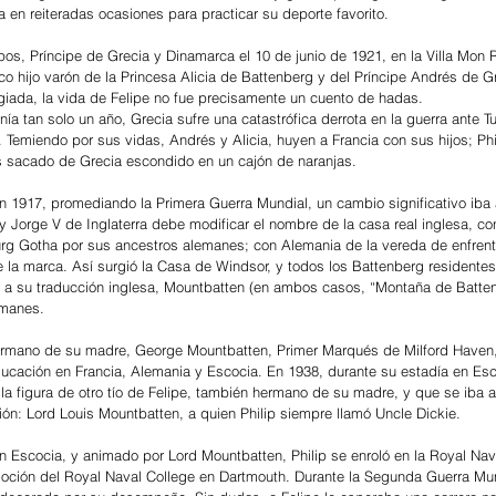
a en reiteradas ocasiones para practicar su deporte favorito.
s, Príncipe de Grecia y Dinamarca el 10 de junio de 1921, en la Villa Mon R
ico hijo varón de la Princesa Alicia de Battenberg y del Príncipe Andrés de 
legiada, la vida de Felipe no fue precisamente un cuento de hadas.
ía tan solo un año, Grecia sufre una catastrófica derrota en la guerra ante Tur
 Temiendo por sus vidas, Andrés y Alicia, huyen a Francia con sus hijos; Phil
s sacado de Grecia escondido en un cajón de naranjas. 
n 1917, promediando la Primera Guerra Mundial, un cambio significativo iba a 
 Jorge V de Inglaterra debe modificar el nombre de la casa real inglesa, c
 Gotha por sus ancestros alemanes; con Alemania de la vereda de enfrente 
 la marca. Así surgió la Casa de Windsor, y todos los Battenberg residentes 
o a su traducción inglesa, Mountbatten (en ambos casos, “Montaña de Batten
emanes.
ermano de su madre, George Mountbatten, Primer Marqués de Milford Haven, 
ducación en Francia, Alemania y Escocia. En 1938, durante su estadía en Esc
a figura de otro tío de Felipe, también hermano de su madre, y que se iba a
ión: Lord Louis Mountbatten, a quien Philip siempre llamó Uncle Dickie.
 en Escocia, y animado por Lord Mountbatten, Philip se enroló en la Royal Na
ción del Royal Naval College en Dartmouth. Durante la Segunda Guerra Mundi