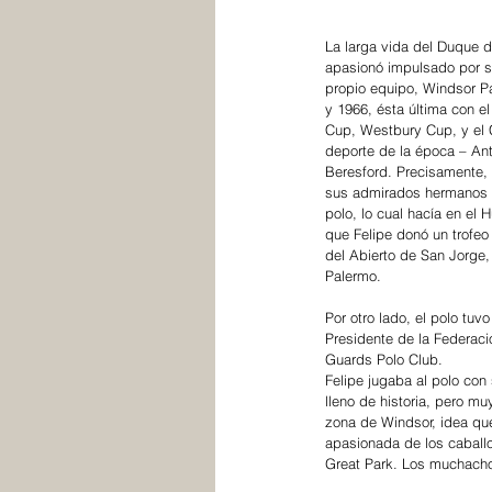
La larga vida del Duque d
apasionó impulsado por su
propio equipo, Windsor Pa
y 1966, ésta última con e
Cup, Westbury Cup, y el C
deporte de la época – Ant
Beresford. Precisamente, 
sus admirados hermanos Heg
polo, lo cual hacía en el 
que Felipe donó un trofe
del Abierto de San Jorge,
Palermo.
Por otro lado, el polo tuv
Presidente de la Federaci
Guards Polo Club. 
Felipe jugaba al polo con 
lleno de historia, pero m
zona de Windsor, idea que
apasionada de los caballo
Great Park. Los muchacho