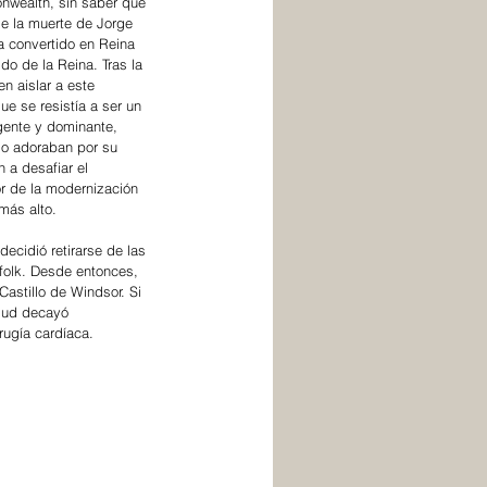
onwealth, sin saber que 
e la muerte de Jorge 
a convertido en Reina 
ido de la Reina. Tras la 
n aislar a este 
e se resistía a ser un 
gente y dominante, 
lo adoraban por su 
 a desafiar el 
or de la modernización 
más alto. 
cidió retirarse de las 
rfolk. Desde entonces, 
astillo de Windsor. Si 
lud decayó 
rugía cardíaca.