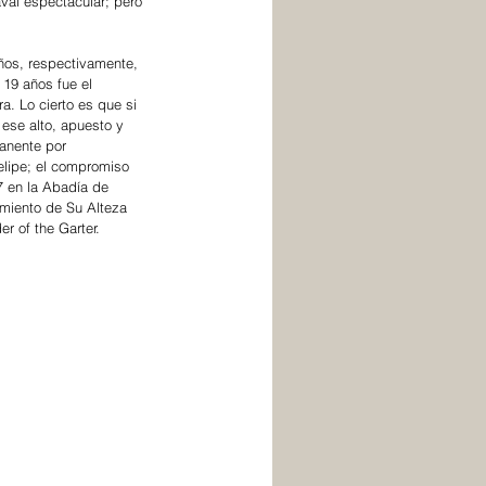
val espectacular; pero 
años, respectivamente, 
19 años fue el 
a. Lo cierto es que si 
ese alto, apuesto y 
anente por 
Felipe; el compromiso 
7 en la Abadía de 
amiento de Su Alteza 
r of the Garter.