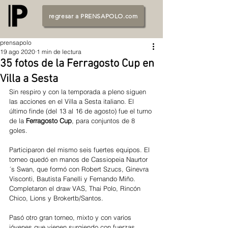
regresar a PRENSAPOLO.com
prensapolo
19 ago 2020
1 min de lectura
35 fotos de la Ferragosto Cup en
Villa a Sesta
Sin respiro y con la temporada a pleno siguen 
las acciones en el Villa a Sesta italiano. El 
último finde (del 13 al 16 de agosto) fue el turno 
de la
 Ferragosto Cup
, para conjuntos de 8 
goles. 
Participaron del mismo seis fuertes equipos. El 
torneo quedó en manos de Cassiopeia Naurtor
´s Swan, que formó con Robert Szucs, Ginevra 
Visconti, Bautista Fanelli y Fernando Miño. 
Completaron el draw VAS, Thai Polo, Rincón 
Chico, Lions y Brokertb/Santos. 
Pasó otro gran torneo, mixto y con varios 
jóvenes que vienen surgiendo con fuerzas. 