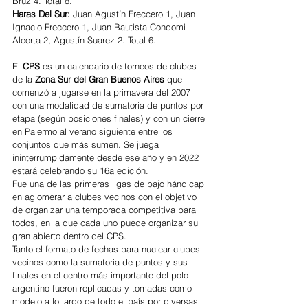
Bruz 4. Total 8.
Haras Del Sur: 
Juan Agustín Freccero 1, Juan 
Ignacio Freccero 1, Juan Bautista Condomi 
Alcorta 2, Agustín Suarez 2. Total 6.  
El
 CPS 
es un calendario de torneos de clubes 
de la 
Zona Sur del Gran Buenos Aires 
que 
comenzó a jugarse en la primavera del 2007 
con una modalidad de sumatoria de puntos por 
etapa (según posiciones finales) y con un cierre 
en Palermo al verano siguiente entre los 
conjuntos que más sumen. Se juega 
ininterrumpidamente desde ese año y en 2022 
estará celebrando su 16a edición. 
Fue una de las primeras ligas de bajo hándicap 
en aglomerar a clubes vecinos con el objetivo 
de organizar una temporada competitiva para 
todos, en la que cada uno puede organizar su 
gran abierto dentro del CPS. 
Tanto el formato de fechas para nuclear clubes 
vecinos como la sumatoria de puntos y sus 
finales en el centro más importante del polo 
argentino fueron replicadas y tomadas como 
modelo a lo largo de todo el país por diversas 