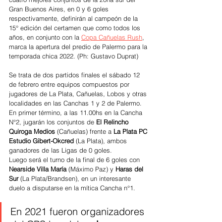
Gran Buenos Aires, en 0 y 6 goles 
respectivamente, definirán al campeón de la 
15° edición del certamen que como todos los 
años, en conjunto con la 
Copa Cañuelas Rush
, 
marca la apertura del predio de Palermo para la 
temporada chica 2022. (Ph: Gustavo Duprat)
Se trata de dos partidos finales el sábado 12 
de febrero entre equipos compuestos por 
jugadores de La Plata, Cañuelas, Lobos y otras 
localidades en las Canchas 1 y 2 de Palermo. 
En primer término, a las 11.00hs en la Cancha 
N°2, jugarán los conjuntos de 
El Relincho 
Quiroga Medios
 (Cañuelas) frente a
 La Plata PC 
Estudio Gibert-Okcred
 (La Plata), ambos 
ganadores de las Ligas de 0 goles. 
Luego será el turno de la final de 6 goles con 
Nearside Villa María
 (Máximo Paz) y 
Haras del 
Sur
 (La Plata/Brandsen), en un interesante 
duelo a disputarse en la mítica Cancha n°1.  
En 2021 fueron organizadores 