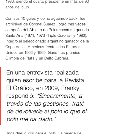
1980, siendo el cuarto presidente en más de 90 
años del club.
Con sus 10 goles y como aguerrido back, fue 
archirrival de Coronel Suárez, logró t
res veces 
campeón del Abierto de Palermocon su querida 
Santa Ana (1971, 1973 -Triple Corona - y 1982). 
Integró el seleccionado argentino ganador de la 
Copa de las Américas frente a los Estados 
Unidos en 1966 y 1969. Ganó tres premios 
Olimpia de Plata y un Delfo Cabrera.  
En una entrevista realizada 
quien escribe para la Revista 
El Gráfico, en 2009, Franky 
respondió: 
"Sinceramente, a 
través de las gestiones, traté 
de devolverle al polo lo que el 
polo me ha dado."  
Unos días duros para el polo. La muerte de 