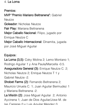
4. 
La Loma
Premios: 
MVP "Premio Mariano Beltranena":
 Gabriel 
Neutze
Goleador: 
Nicholas Neutze
Fair Play:
 Mariana Beltranena 
Mejor Caballo Nacional: 
Filipo, jugado por 
Enrique Neutze C
Mejor Caballo Internacional:
 Dinamita, jugada 
por José Miguel Aguilar 
Equipos:
La Loma (3,5):
 Coky Molina 2; Lemo Montano 1; 
Rodrigo Aguilar 1 y Ana Paula/Marcella -0.5.
Aseguradora General (3): 
Enrique Neutze C. 2; 
Nicholas Neutze 2; Enrique Neutze T 1 y 
Gabriel Neutze -2.
Shobet Farms (2):
 Fernando Beltranena 2; 
Mauricio Urruela C. 1; Juan Aguilar Bermudez 1 
y Mariana Beltranena -2.
La Misión (2): 
Jose Miguel Aguilar  2; Antonio 
Aycinena 1; Juan de Dios Aguilar/Jose M. de 
las Carreras 0
y
Luis Aguilar Mendez 0.