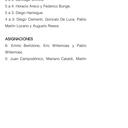
5 a 4: Horacio Areco y Federico Bunge.
5 a 3: Diego Harriegue.
4 a 3: Diego Clementi, Gonzalo De Luca, Pablo 
Martín Lozano y Augusto Reese.
ASIGNACIONES
6: Emilio Bertolone, Eric Willemoes y Pablo 
Willemoes.
5: Juan Campodónico, Mariano Cataldi, Martín 
Chingolani, Julián Condomí Alcorta, Hernán Del 
Sel, Tony Flores, Felipe Garay, Ramiro Marban, 
Fabián Méndez, Felipe Martín Molinger y Carlos 
Rodríguez.
4: Leandro González Valle.
Nota de Interés
Femenino