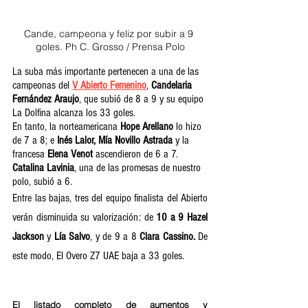
Cande, campeona y feliz por subir a 9 
goles. Ph C. Grosso / Prensa Polo
La suba más importante pertenecen a una de las 
campeonas del 
V Abierto Femenino
, 
Candelaria 
Fernández Araujo
, que subió de 8 a 9 y su equipo 
La Dolfina alcanza los 33 goles. 
En tanto, la norteamericana 
Hope Arellano
 lo hizo 
de 7 a 8; e 
Inés Lalor, Mía Novillo Astrada
 y la 
francesa 
Elena Venot 
ascendieron de 6 a 7. 
Catalina Lavinia
, una de las promesas de nuestro 
polo, subió a 6.
Entre las bajas, tres del equipo finalista del Abierto 
verán disminuida su valorización: de
 10 a 9 Hazel 
Jackson 
y 
Lía Salvo
, y de 9 a 8
 Clara Cassino. 
De 
este modo, El Overo Z7 UAE baja a 33 goles. 
El listado completo de aumentos y 