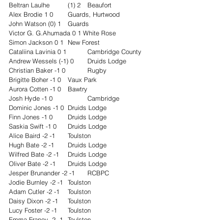
Beltran Laulhe 	(1) 2 	Beaufort
Alex Brodie 1 0 	Guards, Hurtwood
John Watson (0) 1 	Guards
Victor G. G.Ahumada 0 1 White Rose
Simon Jackson 0 1 	New Forest
Cataliina Lavinia 0 1 	Cambridge County
Andrew Wessels (-1) 0 	Druids Lodge
Christian Baker -1 0 	Rugby
Brigitte Boher -1 0 	Vaux Park
Aurora Cotten -1 0 	Bawtry
Josh Hyde -1 0 		Cambridge
Dominic Jones -1 0 	Druids Lodge
Finn Jones -1 0 	Druids Lodge
Saskia Swift -1 0 	Druids Lodge
Alice Baird -2 -1 	Toulston
Hugh Bate -2 -1 	Druids Lodge
Wilfred Bate -2 -1 	Druids Lodge
Oliver Bate -2 -1 	Druids Lodge
Jesper Brunander -2 -1 	RCBPC
Jodie Burnley -2 -1 	Toulston
Adam Cutler -2 -1 	Toulston
Daisy Dixon -2 -1 	Toulston
Lucy Foster -2 -1 	Toulston
Emma Franey -2 -1 	Toulston