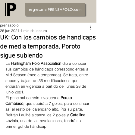
regresar a PRENSAPOLO.com
prensapolo
26 jun 2021
1 min de lectura
UK: Con los cambios de handicaps
de media temporada, Poroto
sigue subiendo
La 
Hurlingham Polo Association
 dio a conocer 
sus cambios de hándicaps correspondientes a 
Mid-Season (media temporada). Se trata, entre 
subas y bajas, de 36 modificaciones que 
entrarán en vigencia a partido del lunes 28 de 
junio 2021. 
El principal cambio involucra a 
Poroto 
Cambiaso
, que subirá a 7 goles, para continuar 
así el resto del calendario alto. Por su parte, 
Beltrán Laulhé alcanza los 2 goles y 
Cataliina 
Lavinia
, una de las revelaciones, tendrá su 
primer gol de hándicap. 