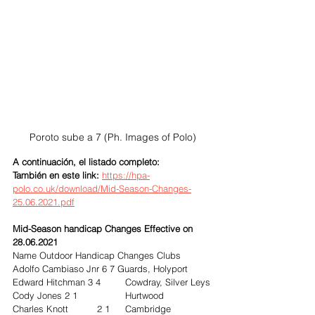
Poroto sube a 7 (Ph. Images of Polo)
A continuación, el listado completo:  
También en este link:
https://hpa-
polo.co.uk/download/Mid-Season-Changes-
25.06.2021.pdf
Mid-Season handicap Changes Effective on 
28.06.2021
Name Outdoor Handicap Changes Clubs
Adolfo Cambiaso Jnr 6 7 Guards, Holyport
Edward Hitchman 3 4 	Cowdray, Silver Leys
Cody Jones 2 1	 	Hurtwood
Charles Knott 	2 1 	Cambridge