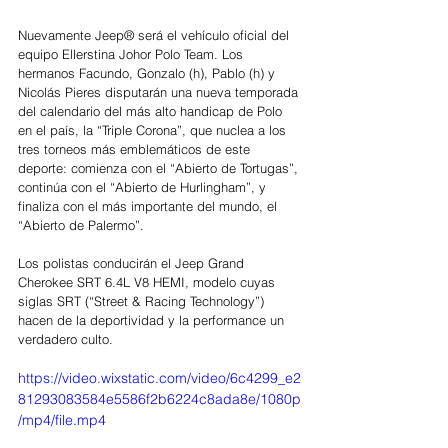
Nuevamente Jeep® será el vehículo oficial del 
equipo Ellerstina Johor Polo Team. Los 
hermanos Facundo, Gonzalo (h), Pablo (h) y 
Nicolás Pieres disputarán una nueva temporada 
del calendario del más alto handicap de Polo 
en el país, la “Triple Corona”, que nuclea a los 
tres torneos más emblemáticos de este 
deporte: comienza con el “Abierto de Tortugas”, 
continúa con el “Abierto de Hurlingham”, y 
finaliza con el más importante del mundo, el 
“Abierto de Palermo”.
Los polistas conducirán el Jeep Grand 
Cherokee SRT 6.4L V8 HEMI, modelo cuyas 
siglas SRT (“Street & Racing Technology”) 
hacen de la deportividad y la performance un 
verdadero culto. 
https://video.wixstatic.com/video/6c4299_e2
81293083584e5586f2b6224c8ada8e/1080p
/mp4/file.mp4