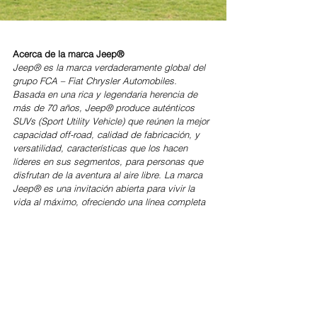
Acerca de la marca Jeep®
Jeep® es la marca verdaderamente global del 
grupo FCA – Fiat Chrysler Automobiles. 
Basada en una rica y legendaria herencia de 
más de 70 años, Jeep® produce auténticos 
SUVs (Sport Utility Vehicle) que reúnen la mejor 
capacidad off-road, calidad de fabricación, y 
versatilidad, características que los hacen 
líderes en sus segmentos, para personas que 
disfrutan de la aventura al aire libre. La marca 
Jeep® es una invitación abierta para vivir la 
vida al máximo, ofreciendo una línea completa 
de vehículos que continúan proporcionando a 
sus propietarios seguridad para enfrentar 
cualquier travesía con plena confianza.
Para más información contactarse con:
Relaciones Externas y Comunicación
Email: 
media.relations-AR@fcagroup.com
www.fcapress.com.ar